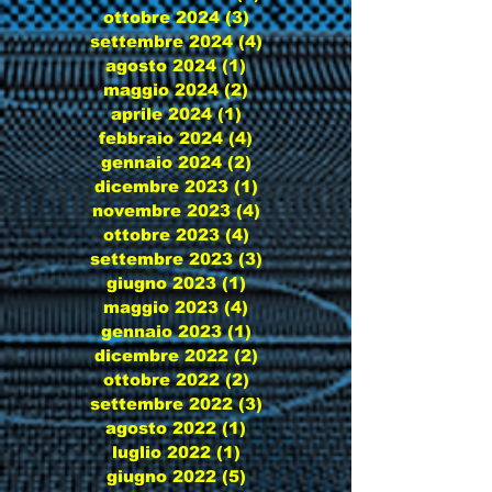
ottobre 2024
(3)
3 post
settembre 2024
(4)
4 post
agosto 2024
(1)
1 post
maggio 2024
(2)
2 post
aprile 2024
(1)
1 post
febbraio 2024
(4)
4 post
gennaio 2024
(2)
2 post
dicembre 2023
(1)
1 post
novembre 2023
(4)
4 post
ottobre 2023
(4)
4 post
settembre 2023
(3)
3 post
giugno 2023
(1)
1 post
maggio 2023
(4)
4 post
gennaio 2023
(1)
1 post
dicembre 2022
(2)
2 post
ottobre 2022
(2)
2 post
settembre 2022
(3)
3 post
agosto 2022
(1)
1 post
luglio 2022
(1)
1 post
giugno 2022
(5)
5 post