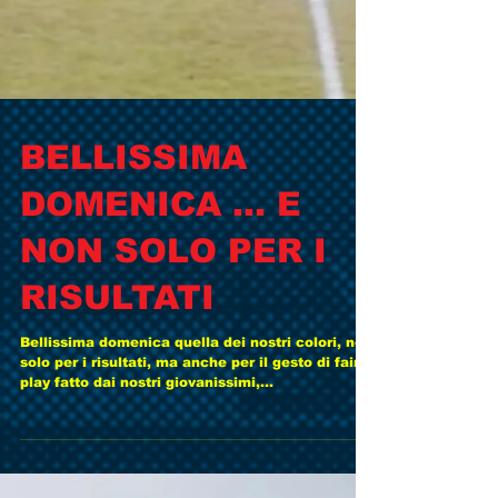
BELLISSIMA
DOMENICA ... E
NON SOLO PER I
RISULTATI
Bellissima domenica quella dei nostri colori, non
solo per i risultati, ma anche per il gesto di fair
play fatto dai nostri giovanissimi,...