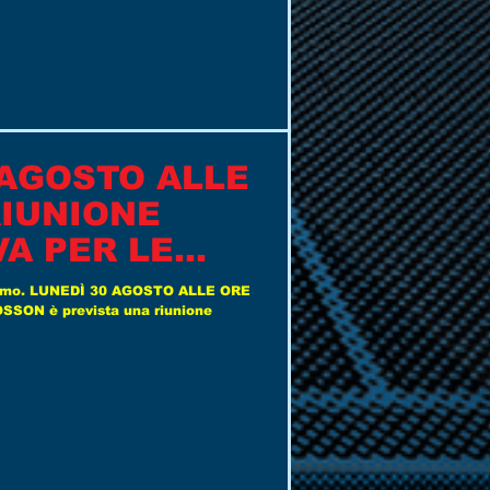
 AGOSTO ALLE
RIUNIONE
A PER LE
I BASE
 siamo. LUNEDÌ 30 AGOSTO ALLE ORE
SON è prevista una riunione