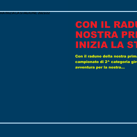
CON IL RA
NOSTRA PR
INIZIA LA 
2021/22
Con il raduno della nostra prim
campionato di 2^ categoria gi
avventura per la nostra...