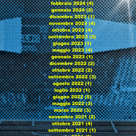
febbraio 2024
(4)
4 post
gennaio 2024
(2)
2 post
dicembre 2023
(1)
1 post
novembre 2023
(4)
4 post
ottobre 2023
(4)
4 post
settembre 2023
(3)
3 post
giugno 2023
(1)
1 post
maggio 2023
(4)
4 post
gennaio 2023
(1)
1 post
dicembre 2022
(2)
2 post
ottobre 2022
(2)
2 post
settembre 2022
(3)
3 post
agosto 2022
(1)
1 post
luglio 2022
(1)
1 post
giugno 2022
(5)
5 post
maggio 2022
(3)
3 post
marzo 2022
(3)
3 post
novembre 2021
(2)
2 post
ottobre 2021
(4)
4 post
settembre 2021
(1)
1 post