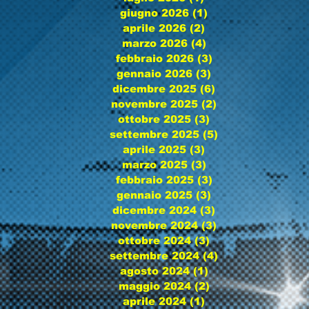
giugno 2026
(1)
1 post
aprile 2026
(2)
2 post
marzo 2026
(4)
4 post
febbraio 2026
(3)
3 post
gennaio 2026
(3)
3 post
dicembre 2025
(6)
6 post
novembre 2025
(2)
2 post
ottobre 2025
(3)
3 post
settembre 2025
(5)
5 post
aprile 2025
(3)
3 post
marzo 2025
(3)
3 post
febbraio 2025
(3)
3 post
gennaio 2025
(3)
3 post
dicembre 2024
(3)
3 post
novembre 2024
(3)
3 post
ottobre 2024
(3)
3 post
settembre 2024
(4)
4 post
agosto 2024
(1)
1 post
maggio 2024
(2)
2 post
aprile 2024
(1)
1 post