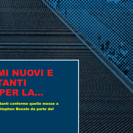
I NUOVI E
TANTI
PER LA
021/22
tanti conferme quelle messe a
Stephen Bonato da parte del