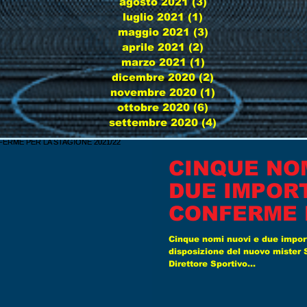
agosto 2021
(3)
3 post
luglio 2021
(1)
1 post
maggio 2021
(3)
3 post
aprile 2021
(2)
2 post
marzo 2021
(1)
1 post
dicembre 2020
(2)
2 post
novembre 2020
(1)
1 post
ottobre 2020
(6)
6 post
settembre 2020
(4)
4 post
CINQUE NOM
DUE IMPOR
CONFERME 
STAGIONE 2
Cinque nomi nuovi e due impor
disposizione del nuovo mister 
Direttore Sportivo...