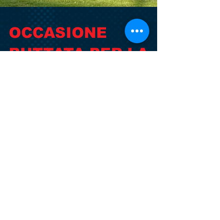
OCCASIONE
BUTTATA PER LA
PRIMA SQUADRA.
IL MARANO SI
IMPONE PER 1-0
Peccato: dopo due vittorie consecutive i ragazzi
di mister Narducci avrebbero potuto fare il