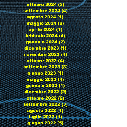
ottobre 2024
(3)
3 post
settembre 2024
(4)
4 post
agosto 2024
(1)
1 post
maggio 2024
(2)
2 post
aprile 2024
(1)
1 post
febbraio 2024
(4)
4 post
gennaio 2024
(2)
2 post
dicembre 2023
(1)
1 post
novembre 2023
(4)
4 post
ottobre 2023
(4)
4 post
settembre 2023
(3)
3 post
giugno 2023
(1)
1 post
maggio 2023
(4)
4 post
gennaio 2023
(1)
1 post
dicembre 2022
(2)
2 post
ottobre 2022
(2)
2 post
settembre 2022
(3)
3 post
agosto 2022
(1)
1 post
luglio 2022
(1)
1 post
giugno 2022
(5)
5 post