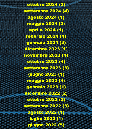
ottobre 2024
(3)
3 post
settembre 2024
(4)
4 post
agosto 2024
(1)
1 post
maggio 2024
(2)
2 post
aprile 2024
(1)
1 post
febbraio 2024
(4)
4 post
gennaio 2024
(2)
2 post
dicembre 2023
(1)
1 post
novembre 2023
(4)
4 post
ottobre 2023
(4)
4 post
settembre 2023
(3)
3 post
giugno 2023
(1)
1 post
maggio 2023
(4)
4 post
gennaio 2023
(1)
1 post
dicembre 2022
(2)
2 post
ottobre 2022
(2)
2 post
settembre 2022
(3)
3 post
agosto 2022
(1)
1 post
luglio 2022
(1)
1 post
giugno 2022
(5)
5 post