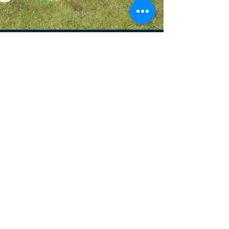
TORNEO
MEMORIAL "Paolo
Cogo" ESORDIENTI
A 11 - FINALE
Si è concluso il Torneo amichevole "Paolo
Cogo". I ragazzi hanno perso l'ultima partita 3 - 1
contro la formazione dell'Unione Venezia....