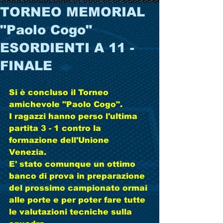
TORNEO MEMORIAL
"Paolo Cogo"
ESORDIENTI A 11 -
FINALE
Si è concluso il Torneo 
amichevole "Paolo Cogo". 
I ragazzi hanno perso l'ultima 
partita 3 - 1 contro la 
formazione dell'Unione 
Venezia. 
E' stato comunque un ottimo 
banco di prova in preparazione 
del prossimo campionato ormai 
alle porte e per poter fare tutte 
le valutazioni tecniche sulla 