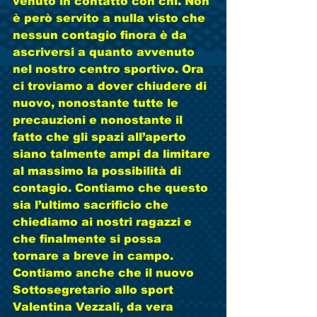
venuto in contatto con chi. Non 
è però servito a nulla visto che 
nessun contagio finora è da 
ascriversi a quanto avvenuto 
nel nostro centro sportivo. Ora 
ci troviamo a dover chiudere di 
nuovo, nonostante tutte le 
precauzioni e nonostante il 
fatto che gli spazi all’aperto 
siano talmente ampi da limitare 
al massimo la possibilità di 
contagio. Contiamo che questo 
sia l’ultimo sacrificio che 
chiediamo ai nostri ragazzi e 
che finalmente si possa 
tornare a breve in campo. 
Contiamo anche che il nuovo 
Sottosegretario allo sport 
Valentina Vezzali, da vera 