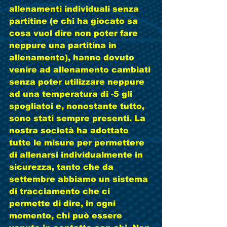
allenamenti individuali senza 
partitine (e chi ha giocato sa 
cosa vuol dire non poter fare 
neppure una partitina in 
allenamento), hanno dovuto 
venire ad allenamento cambiati 
senza poter utilizzare neppure 
ad una temperatura di -5 gli 
spogliatoi e, nonostante tutto, 
sono stati sempre presenti. La 
nostra società ha adottato 
tutte le misure per permettere 
di allenarsi individualmente in 
sicurezza, tanto che da 
settembre abbiamo un sistema 
di tracciamento che ci 
permette di dire, in ogni 
momento, chi può essere 