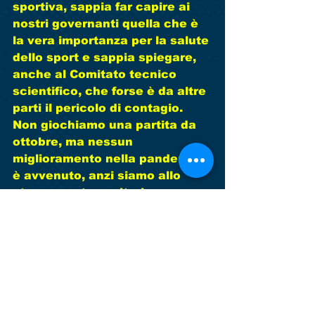
sportiva, sappia far capire ai 
nostri governanti quella che è 
la vera importanza per la salute 
dello sport e sappia spiegare, 
anche al Comitato tecnico 
scientifico, che forse è da altre 
parti il pericolo di contagio. 
Non giochiamo una partita da 
ottobre, ma nessun 
miglioramento nella pandemia 
è avvenuto, anzi siamo allo 
stesso punto sanitario 
dell’anno scorso!!! Forse non 
era solo colpa dei nostri piccoli 
e dello sport di contatto!!! Da 
parte nostra, come piccola 
società di campagna, 
continueremo a lavorare ogni 
giorno per far tornare i nostri 