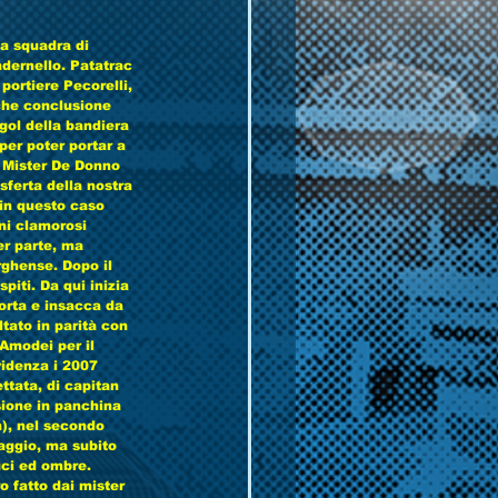
a squadra di 
dernello. Patatrac 
 portiere Pecorelli, 
che conclusione 
gol della bandiera 
er poter portar a 
. Mister De Donno 
sferta della nostra 
in questo caso 
ni clamorosi 
er parte, ma 
rghense. Dopo il 
piti. Da qui inizia 
orta e insacca da 
ltato in parità con 
 Amodei per il 
videnza i 2007 
ttata, di capitan 
sione in panchina 
), nel secondo 
aggio, ma subito 
uci ed ombre. 
o fatto dai mister 