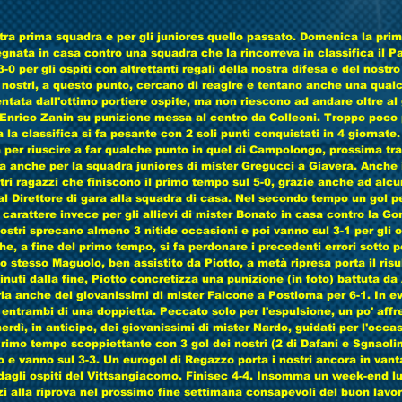
ra prima squadra e per gli juniores quello passato. Domenica la prim
nata in casa contro una squadra che la rincorreva in classifica il Pa
 3-0 per gli ospiti con altrettanti regali della nostra difesa e del nostro
I nostri, a questo punto, cercano di reagire e tentano anche una qual
ntata dall'ottimo portiere ospite, ma non riescono ad andare oltre al 
Enrico Zanin su punizione messa al centro da Colleoni. Troppo poco p
la classifica si fa pesante con 2 soli punti conquistati in 4 giornate
 per riuscire a far qualche punto in quel di Campolongo, prossima tra
a anche per la squadra juniores di mister Gregucci a Giavera. Anche 
stri ragazzi che finiscono il primo tempo sul 5-0, grazie anche ad alcu
dal Direttore di gara alla squadra di casa. Nel secondo tempo un gol p
i carattere invece per gli allievi di mister Bonato in casa contro la Go
 nostri sprecano almeno 3 nitide occasioni e poi vanno sul 3-1 per gli os
e, a fine del primo tempo, si fa perdonare i precedenti errori sotto p
Lo stesso Maguolo, ben assistito da Piotto, a metà ripresa porta il risu
inuti dalla fine, Piotto concretizza una punizione (in foto) battuta da
oria anche dei giovanissimi di mister Falcone a Postioma per 6-1. In e
entrambi di una doppietta. Peccato solo per l'espulsione, un po' affre
rdì, in anticipo, dei giovanissimi di mister Nardo, guidati per l'occa
imo tempo scoppiettante con 3 gol dei nostri (2 di Dafani e Sgnaolin
o e vanno sul 3-3. Un eurogol di Regazzo porta i nostri ancora in vant
dagli ospiti del Vittsangiacomo. Finisec 4-4. Insomma un week-end l
zi alla riprova nel prossimo fine settimana consapevoli del buon lavor