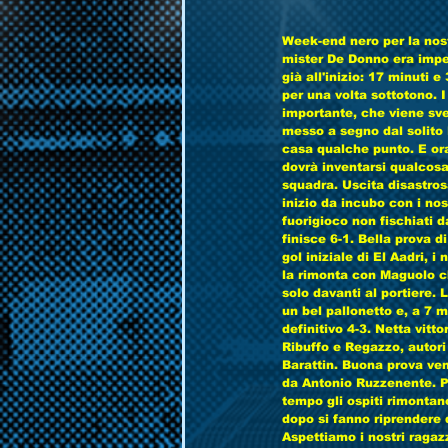
Week-end nero per la nost
mister De Donno era impeg
già all'inizio: 17 minuti e
per una volta sottotono. 
importante, che viene sve
messo a segno dal solito 
casa qualche punto. E ora 
dovrà inventarsi qualcosa
squadra. Uscita disastros
inizio da incubo con i no
fuorigioco non fischiati 
finisce 6-1. Bella prova d
gol iniziale di El Aadri, i
la rimonta con Maguolo ch
solo davanti al portiere. 
un bel pallonetto e, a 7 m
definitivo 4-3. Netta vitt
Ribuffo e Regazzo, autori 
Barattin. Buona prova vene
da Antonio Ruzzenente. Pr
tempo gli ospiti rimontan
dopo si fanno riprendere 
Aspettiamo i nostri ragaz