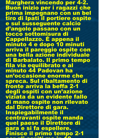
Marghera vincendo per 4-2. 
Buon inizio per i ragazzi che 
prima impegnano con un bel 
tiro di Ipati il portiere ospite 
e sul susseguente calcio 
d’angolo passano con un 
tocco sottomisura di 
Cappellazzo. É appena il 
minuto 4 e dopo 10 minuti 
arriva il pareggio ospite con 
una bella azione individuale 
di Barbalato. Il primo tempo 
fila via equilibrato e al 
minuto 44 Padovan ha 
un’occasione enorme che 
spreca. Sul ribaltamento di 
fronte arriva la beffa 2-1 
degli ospiti con un’azione 
viziata da un evidente fallo 
di mano ospite non rilevato 
dal Direttore di gara. 
Inspiegabilmente il 
centravanti ospite manda 
quel paese il Direttore di 
gara e si fa espellere. 
Finisce il primo tempo 2-1 