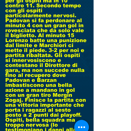
per gli ospiti ma in 10 
contro 11. Secondo tempo 
con gli ospiti 
particolarmente nervosi. 
Padovan si fa perdonare al 
minuto 4 con un gran gol in 
rovesciata che da solo vale 
il biglietto. Al minuto 15 
Lorenzo batte una punizione 
dal limite e Marchiori ci 
mette il piede. 3-2 per noi e 
partita ribaltata. Gli ospiti 
si innervosiscono e 
contestano il Direttore di 
gara, ma non succede nulla 
fino al recupero dove 
Padovan e Barzan 
imbastiscono una bella 
azione a mandano in gol 
con un gran tiro Mergin 
Zogaj. Finisce la partita con 
una vittoria importante che 
porta i ragazzi al sesto 
posto a 2 punti dai playoff. 
Ospiti, bella squadra ma 
troppo nervosa (lo 
testimoniano i danni alla 