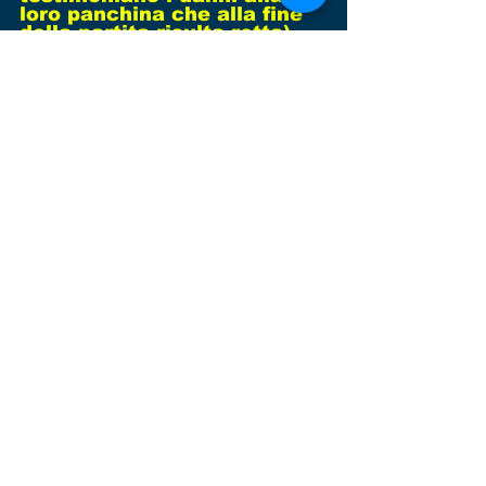
loro panchina che alla fine 
della partita risulta rotta) 
gli errori arbitrali ci sono, 
ne abbiamo subito molti 
anche noi (basti citare la 
mancata espulsione per 
doppia ammonizione 
acclarata contro il Galaxi o 
il rigore non concesso con 
Sant'Elena) ma certe scene 
non fanno bene al calcio 
dilettantistico. Juniores 
regionali di mister Peron 
ancora sconfitti al Cavallino 
con una buona prova. Come 
al solito tengono fino ad un 
quarto d’ora dalla fine ma 
poi i padroni di casa si 
impongono per 3-1 (gol dei 
nostri di Murat Zogaj).