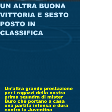
UN ALTRA BUONA
VITTORIA E SESTO
POSTO IN
CLASSIFICA
Un’altra grande prestazione 
per i ragazzi della nostra 
prima squadra di mister 
Buro che portano a casa 
una partita intensa e dura 
contro la Juventina 