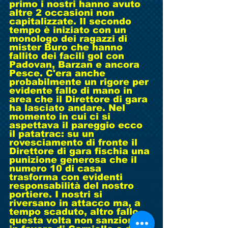
primo i nostri hanno avuto 
altre 2 occasioni non 
capitalizzate. Il secondo 
tempo è iniziato con un 
monologo dei ragazzi di 
mister Buro che hanno 
fallito dei facili gol con 
Padovan, Barzan e ancora 
Pesce. C'era anche 
probabilmente un rigore per 
evidente fallo di mano in 
area che il Direttore di gara 
ha lasciato andare. Nel 
momento in cui ci si 
aspettava il pareggio ecco 
il patatrac: su un 
rovesciamento di fronte il 
Direttore di gara fischia una 
punizione generosa che il 
numero 10 di casa 
trasforma con evidenti 
responsabilità del nostro 
portiere. I nostri si 
riversano in attacco ma, a 
tempo scaduto, altro fallo 
questa volta non sanzionato 