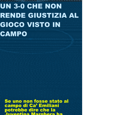
UN 3-0 CHE NON
RENDE GIUSTIZIA AL
GIOCO VISTO IN
CAMPO
Se uno non fosse stato al 
campo di Ca’ Emiliani 
potrebbe dire che la 
Juventina Marghera ha 