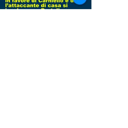
in favore di Carniello e di 
l’attaccante di casa si 
invola verso Bertolin e non 
sbaglia. Insomma i ragazzi i 
mister Buro hanno perso 
pesantemente, ma hanno 
dimostrato gioco e voglia: 
sono quelle partite che 
nascono sotto una cattiva 
stella e così vanno a finire. 
Detto del rispescaggio negli 
juniores regionali dei 
ragazzi di mister Peron, che 
hanno visto rinviare la loro 
prima partita, sono iniziati 
anche i campionati 
interprovinciali under 16 e 
14 con due sconfitte 
rispettivamente per 2-1 
contro il Monbiagio e per 5-
2 contro il San Donà.