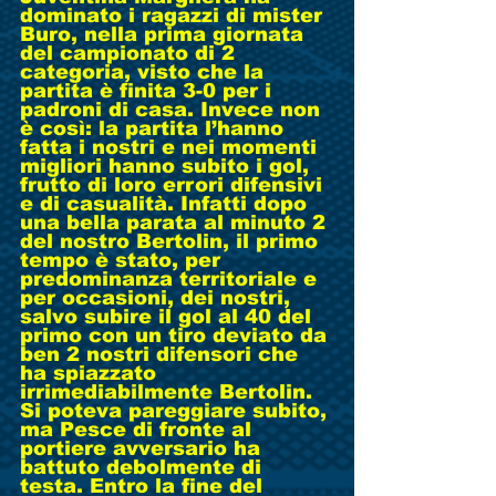
dominato i ragazzi di mister 
Buro, nella prima giornata 
del campionato di 2 
categoria, visto che la 
partita è finita 3-0 per i 
padroni di casa. Invece non 
è così: la partita l’hanno 
fatta i nostri e nei momenti 
migliori hanno subito i gol, 
frutto di loro errori difensivi 
e di casualità. Infatti dopo 
una bella parata al minuto 2 
del nostro Bertolin, il primo 
tempo è stato, per 
predominanza territoriale e 
per occasioni, dei nostri, 
salvo subire il gol al 40 del 
primo con un tiro deviato da 
ben 2 nostri difensori che 
ha spiazzato 
irrimediabilmente Bertolin. 
Si poteva pareggiare subito, 
ma Pesce di fronte al 
portiere avversario ha 
battuto debolmente di 
testa. Entro la fine del 