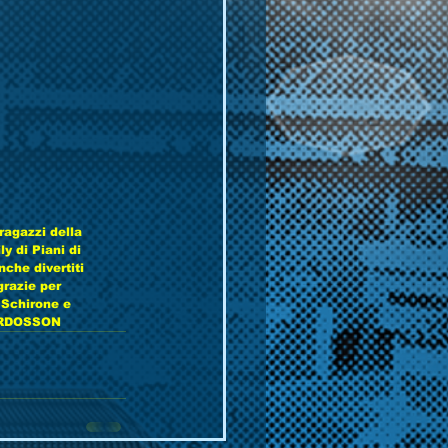
ragazzi della 
y di Piani di 
nche divertiti 
razie per 
 Schirone e 
IERDOSSON 