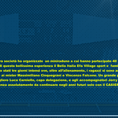
a società ha organizzato  un miniraduno a cui hanno partecipato 40 
i questa bellissima esperienza il Bella Italia Efa Village sport e  famil
 stati tre giorni intensi ove, oltre all’allenamento, i ragazzi si sono a
ai mister Massimiliano Cinquegrani e Vincenzo Falcone. Un grande g
gliere Luca Carniello, capo delegazione, e agli accompagnatori Jerry
enza assolutamente da continuare negli anni futuri solo con il CAS