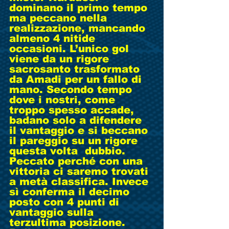
dominano il primo tempo 
ma peccano nella 
realizzazione, mancando 
almeno 4 nitide 
occasioni. L’unico gol 
viene da un rigore 
sacrosanto trasformato 
da Amadi per un fallo di 
mano. Secondo tempo 
dove i nostri, come 
troppo spesso accade, 
badano solo a difendere 
il vantaggio e si beccano 
il pareggio su un rigore 
questa volta  dubbio. 
Peccato perché con una 
vittoria ci saremo trovati 
a metà classifica. Invece 
sì conferma il decimo 
posto con 4 punti di 
vantaggio sulla 
terzultima posizione. 