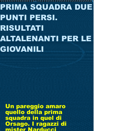
PRIMA SQUADRA DUE
PUNTI PERSI.
RISULTATI
ALTALENANTI PER LE
GIOVANILI
Un pareggio amaro 
quello della prima 
squadra in quel di 
Orsago. I ragazzi di 
mister Narducci 