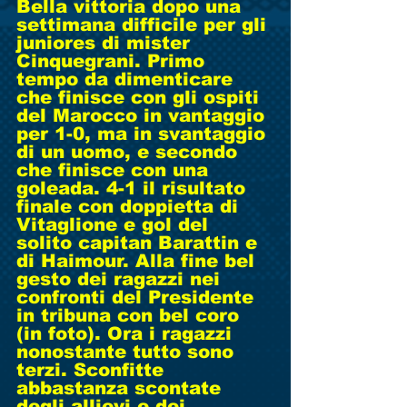
Bella vittoria dopo una 
settimana difficile per gli 
juniores di mister 
Cinquegrani. Primo 
tempo da dimenticare 
che finisce con gli ospiti 
del Marocco in vantaggio 
per 1-0, ma in svantaggio 
di un uomo, e secondo 
che finisce con una 
goleada. 4-1 il risultato 
finale con doppietta di 
Vitaglione e gol del 
solito capitan Barattin e 
di Haimour. Alla fine bel 
gesto dei ragazzi nei 
confronti del Presidente 
in tribuna con bel coro 
(in foto). Ora i ragazzi 
nonostante tutto sono 
terzi. Sconfitte 
abbastanza scontate 
degli allievi e dei 