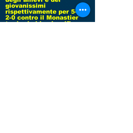
giovanissimi 
rispettivamente per 5-0 e 
2-0 contro il Monastier 
tra i primi in classifica. 
Da notare la bella prova 
dei giovanissimi di 
mister Falcone, che fuori 
casa, si vedono sfuggire 
il pareggio solo nei 
minuti finali. Infine gli  
esordienti 2011 di mister 
Platania  che giocano a 
Sant'Elena portando a 
casa la vittoria per 2 
tempi ad 1. Partita molto 
combattuta e ricca di 
suspense e ottimo 
comportamento dei 
giocatori accompagnati 
da un bellissimo tifo.