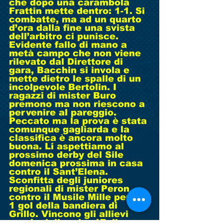
che dopo una carambola 
Frattin mette dentro: 1-1. Si 
combatte, ma ad un quarto 
d’ora dalla fine una svista 
dell’arbitro ci punisce. 
Evidente fallo di mano a 
metà campo che non viene 
rilevato dal Direttore di 
gara, Bacchin si invola e 
mette dietro le spalle di un 
incolpevole Bertolin. I 
ragazzi di mister Buro 
premono ma non riescono a 
pervenire al pareggio. 
Peccato ma la prova è stata 
comunque gagliarda e la 
classifica è ancora molto 
buona. Li aspettiamo al 
prossimo derby del Sile 
domenica prossima in casa 
contro il Sant’Elena. 
Sconfitta degli juniores 
regionali di mister Peron 
contro il Musile Mille per 5-
1 gol della bandiera di 
Grillo. Vincono gli allievi 
provinciali under 17 di 