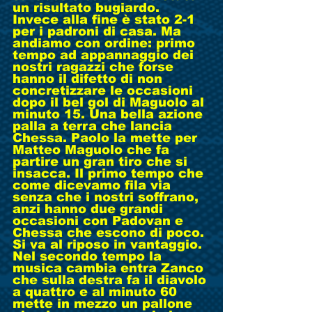
un risultato bugiardo. 
Invece alla fine è stato 2-1 
per i padroni di casa. Ma 
andiamo con ordine: primo 
tempo ad appannaggio dei 
nostri ragazzi che forse 
hanno il difetto di non 
concretizzare le occasioni 
dopo il bel gol di Maguolo al 
minuto 15. Una bella azione 
palla a terra che lancia 
Chessa. Paolo la mette per 
Matteo Maguolo che fa 
partire un gran tiro che si 
insacca. Il primo tempo che 
come dicevamo fila via 
senza che i nostri soffrano, 
anzi hanno due grandi 
occasioni con Padovan e 
Chessa che escono di poco. 
Si va al riposo in vantaggio. 
Nel secondo tempo la 
musica cambia entra Zanco 
che sulla destra fa il diavolo 
a quattro e al minuto 60 
mette in mezzo un pallone 