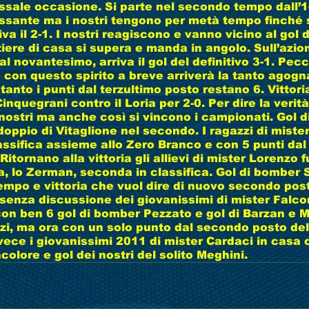
sale occasione. Si parte nel secondo tempo dall’1-1
essante ma i nostri tengono per metà tempo finché s
iva il 2-1. I nostri reagiscono e vanno vicino al gol 
tiere di casa si supera e manda in angolo. Sull’azio
l novantesimo, arriva il gol del definitivo 3-1. Pecc
 con questo spirito a breve arriverà la tanto agogn
ntanto i punti dal terzultimo posto restano 6. Vittori
Cinquegrani contro il Loria per 2-0. Per dire la verit
nostri ma anche così si vincono i campionati. Gol d
oppio di Vitaglione nel secondo. I ragazzi di miste
lassifica assieme allo Zero Branco e con 5 punti da
 Ritornano alla vittoria gli allievi di mister Lorenzo 
, lo Zerman, seconda in classifica. Gol di bomber 
empo e vittoria che vuol dire di nuovo secondo post
a senza discussione dei giovanissimi di mister Falco
on ben 6 gol di bomber Pezzato e gol di Barzan e M
zi, ma ora con un solo punto dal secondo posto dell
ece i giovanissimi 2011 di mister Cardaci in casa c
colore e gol dei nostri del solito Meghini.