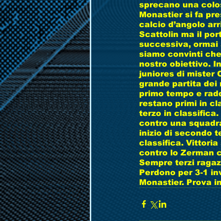
sprecano una colos
Monastier si fa pr
calcio d’angolo arr
Scattolin ma il por
successiva, ormai a
siamo convinti che
nostro obiettivo. I
juniores di mister 
grande partita dei 
primo tempo e radd
restano primi in c
terzo in classifica.
contro una squadra
inizio di secondo t
classifica. Vittori
contro lo Zerman c
Sempre terzi ragaz
Perdono per 3-1 inv
Monastier. Prova in