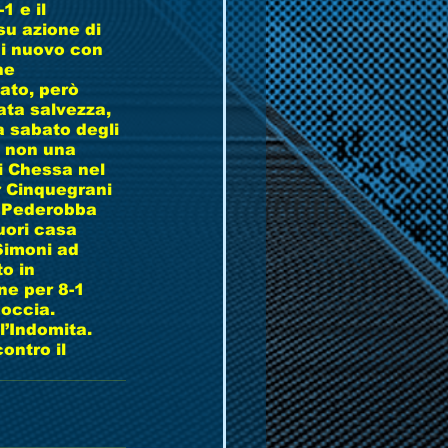
 e il 
u azione di 
di nuovo con 
ne 
ato, però 
ata salvezza, 
a sabato degli 
à non una 
i Chessa nel 
r Cinquegrani 
l Pederobba 
fuori casa 
Simoni ad 
o in 
ne per 8-1 
occia. 
’Indomita. 
ontro il 