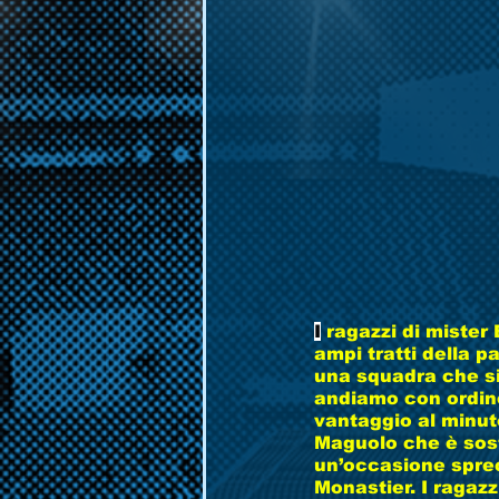
I
 ragazzi di mister
ampi tratti della p
una squadra che si
andiamo con ordine
vantaggio al minut
Maguolo che è sosti
un’occasione spreca
Monastier. I ragazzi