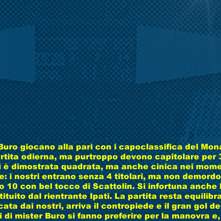
 Buro giocano alla pari con i capoclassifica del Mona
artita odierna, ma purtroppo devono capitolare per 
 è dimostrata quadrata, ma anche cinica nei momen
: i nostri entrano senza 4 titolari, ma non demordo
o 10 con bel tocco di Scattolin. Si infortuna anche
tuito dal rientrante Ipati. La partita resta equilibr
ta dai nostri, arriva il contropiede e il gran gol de
 di mister Buro si fanno preferire per la manovra e, s