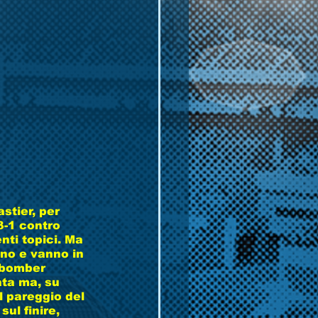
stier, per 
3-1 contro 
ti topici. Ma 
no e vanno in 
 bomber 
ata ma, su 
l pareggio del 
ul finire, 