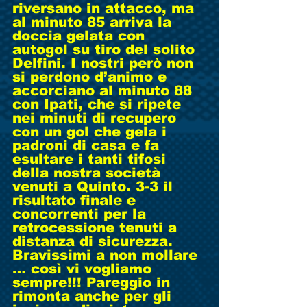
riversano in attacco, ma 
al minuto 85 arriva la 
doccia gelata con 
autogol su tiro del solito 
Delfini. I nostri però non 
si perdono d’animo e 
accorciano al minuto 88 
con Ipati, che si ripete 
nei minuti di recupero 
con un gol che gela i 
padroni di casa e fa 
esultare i tanti tifosi 
della nostra società 
venuti a Quinto. 3-3 il 
risultato finale e 
concorrenti per la 
retrocessione tenuti a 
distanza di sicurezza. 
Bravissimi a non mollare 
… così vi vogliamo 
sempre!!! Pareggio in 
rimonta anche per gli 