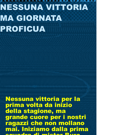
NESSUNA VITTORIA
MA GIORNATA
PROFICUA
Nessuna vittoria per la 
prima volta da inizio 
della stagione, ma 
grande cuore per i nostri 
ragazzi che non mollano 
mai. Iniziamo dalla prima 
squadra di mister Buro 