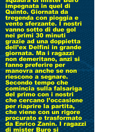
impegnata in quel di 
Quinto. Giornata da 
tregenda con pioggia e 
vento sferzante. I nostri 
vanno sotto di due gol 
nei primi 30 minuti 
grazie ad una doppietta 
dell’ex Delfini in grande 
giornata. Ma i ragazzi 
non demeritano, anzi si 
fanno preferire per 
manovra anche se non 
riescono a segnare. 
Secondo tempo che 
comincia sulla falsariga 
del primo con i nostri 
che cercano l’occasione 
per riaprire la partita, 
che viene con un rigore 
procurato e trasformato 
da Enrico Zanin. I ragazzi 
di mister Buro si 