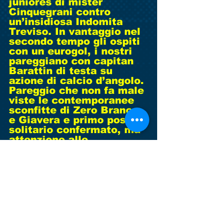
juniores di mister 
Cinquegrani contro 
un’insidiosa Indomita 
Treviso. In vantaggio nel 
secondo tempo gli ospiti 
con un eurogol, i nostri 
pareggiano con capitan 
Barattin di testa su 
azione di calcio d’angolo. 
Pareggio che non fa male 
viste le contemporanee 
sconfitte di Zero Branco 
e Giavera e primo posto 
solitario confermato, ma 
attenzione alle 
emergenti Pederobba e 
Union Riese. Seconda 
sconfitta consecutiva 
invece per i giovanissimi 
di mister Falcone. 2-0 
contro l’Indomita Treviso 
e terzo posto in 
classifica. Peccato dopo 