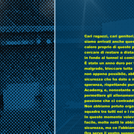
Cari ragazzi, cari genitori
siamo arrivati anche ques
calore proprio di questo 
cercare di restare a dista
in fondo al tunnel si com
È stato un anno duro per 
malgrado, bloccare tutta l
non appena possibile, ab
sicurezza che ha dato a n
speranza, rispettando pu
Academy, e, nonostante no
permettere gli allenamenti
passione che ci contradd
Non abbiamo potuto organi
squadra tra tutti noi e i 
In questo momento volevo c
facile, molte notti le abb
sicurezza, ma ce l’abbiam
Ora serve il vostro suppo