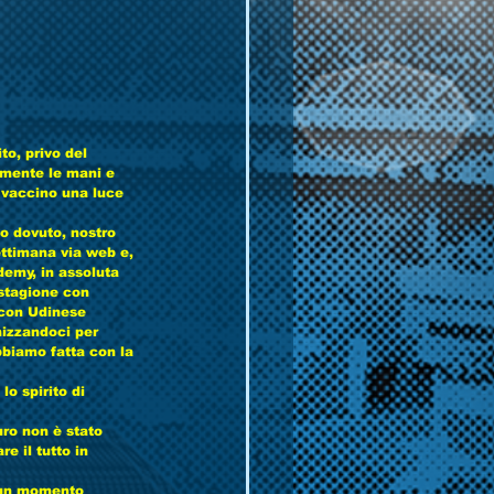
o, privo del 
emente le mani e 
l vaccino una luce 
mo dovuto, nostro 
ettimana via web e, 
emy, in assoluta 
 stagione con 
 con Udinese 
nizzandoci per 
bbiamo fatta con la 
o spirito di 
uro non è stato 
e il tutto in 
n un momento 