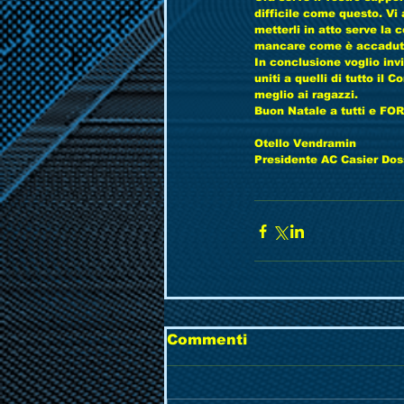
difficile come questo. Vi
metterli in atto serve la 
mancare come è accaduto
In conclusione voglio invi
uniti a quelli di tutto il 
meglio ai ragazzi.
Buon Natale a tutti e FO
Otello Vendramin
Presidente AC Casier Do
Commenti