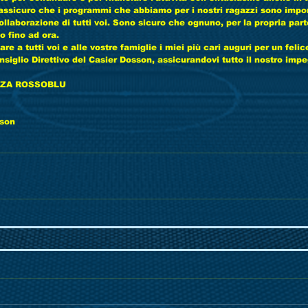
 assicuro che i programmi che abbiamo per i nostri ragazzi sono impor
collaborazione di tutti voi. Sono sicuro che ognuno, per la propria part
 fino ad ora.
are a tutti voi e alle vostre famiglie i miei più cari auguri per un feli
Consiglio Direttivo del Casier Dosson, assicurandovi tutto il nostro impe
RZA ROSSOBLU ️️
sson