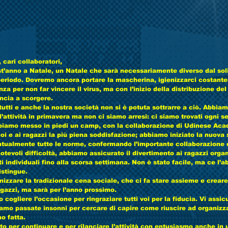
, cari collaboratori,
t’anno a Natale, un Natale che sarà necessariamente diverso dal solit
periodo. Dovremo ancora portare la mascherina, igienizzarci costant
nza per non far vincere il virus, ma con l’inizio della distribuzione de
incia a scorgere.
tutti e anche la nostra società non si è potuta sottrarre a ciò. Abbia
’attività in primavera ma non ci siamo arresi: ci siamo trovati ogni s
biamo messo in piedi un camp, con la collaborazione di Udinese Acad
oi e ai ragazzi la più piena soddisfazione; abbiamo iniziato la nuova
ntualmente tutte le norme, confermando l’importante collaborazione
tevoli difficoltà, abbiamo assicurato il divertimento ai ragazzi orga
 individuali fino alla scorsa settimana. Non è stato facile, ma ce l’a
istingue.
zzare la tradizionale cena sociale, che ci fa stare assieme e creare l
ragazzi, ma sarà per l’anno prossimo.
ogliere l’occasione per ringraziare tutti voi per la fiducia. Vi assic
iamo passate insonni per cercare di capire come riuscire ad organizzar
o fatta.
rto per continuare e per rilanciare l’attività con entusiasmo anche i