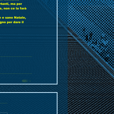
tanti, ma per 
e, non ce la farà 
ce e sano Natale, 
gno per dare il 