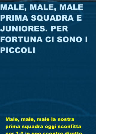
MALE, MALE, MALE
PRIMA SQUADRA E
JUNIORES. PER
FORTUNA CI SONO I
PICCOLI
Male, male, male la nostra 
prima squadra oggi sconfitta 
per 1-0 in uno scontro diretto 