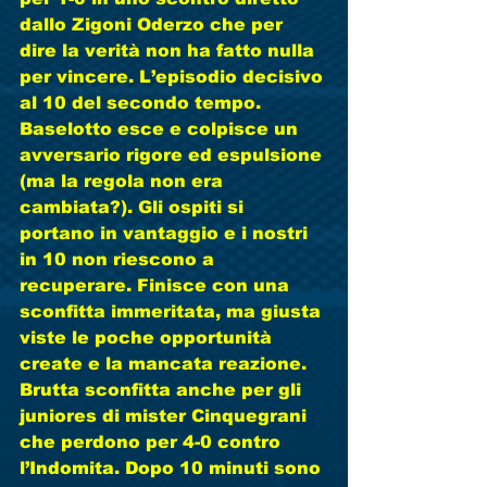
dallo Zigoni Oderzo che per 
dire la verità non ha fatto nulla 
per vincere. L’episodio decisivo 
al 10 del secondo tempo. 
Baselotto esce e colpisce un 
avversario rigore ed espulsione 
(ma la regola non era 
cambiata?). Gli ospiti si 
portano in vantaggio e i nostri 
in 10 non riescono a 
recuperare. Finisce con una 
sconfitta immeritata, ma giusta 
viste le poche opportunità 
create e la mancata reazione. 
Brutta sconfitta anche per gli 
juniores di mister Cinquegrani 
che perdono per 4-0 contro 
l’Indomita. Dopo 10 minuti sono 