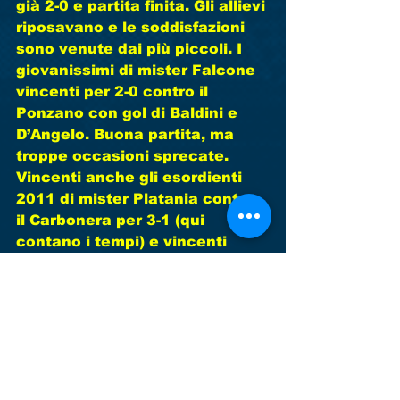
già 2-0 e partita finita. Gli allievi 
riposavano e le soddisfazioni 
sono venute dai più piccoli. I 
giovanissimi di mister Falcone 
vincenti per 2-0 contro il 
Ponzano con gol di Baldini e 
D’Angelo. Buona partita, ma 
troppe occasioni sprecate. 
Vincenti anche gli esordienti 
2011 di mister Platania contro 
il Carbonera per 3-1 (qui 
contano i tempi) e vincenti 
anche i pulcini 2013 dei mister 
Giacomel e Zanin a Monastier 
per 4-1 (anche qui valgono i 
tempi ma sarebbe stata 
goleada). Ancora l’ennesima 
vittoria mostrando un buon 
gioco e portando a fine quasi 