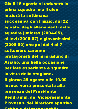
Già il 16 agosto si radunerà la 
prima squadra, ma il clou 
inizierà la settimana 
successiva con l'inizio, dal 22 
agosto, degli allenamenti delle 
squadre juniores (2004-05), 
allievi (2006-07) e giovanissimi 
(2008-09) che poi dal 4 al 7 
settembre saranno 
protagonisti del miniraduno di 
Asiago, una bella occasione 
per fare esperienza e squadra 
in vista della stagione.
Il giorno 29 agosto alle 19.00 
invece verrà presentata alla 
presenza del Presidente 
Vendramin, del Vicepresidente 
Piovesan, del Direttore sportivo 
Gobbo e del responsabile 