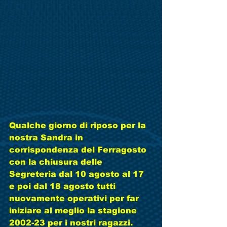
Qualche giorno di riposo per la 
nostra Sandra in 
corrispondenza del Ferragosto 
con la chiusura delle 
Segreteria dal 10 agosto al 17 
e poi dal 18 agosto tutti 
nuovamente operativi per far 
iniziare al meglio la stagione 
2002-23 per i nostri ragazzi.