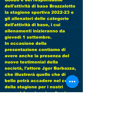
dell'attività di base Brazzalotto 
la stagione sportiva 2022-23 e 
gli allenatori delle categorie 
dell'attività di base, i cui 
allenamenti inizieranno da 
giovedì 1 settembre.
In occasione della 
presentazione contiamo di 
avere anche la presenza del 
nuovo testimonial della 
società, l'attore Jgor Barbazza, 
che illustrerà quello che di 
bello potrà accadere nel corso 
della stagione per i nostri 
ragazzi, le cui avvisaglie si 
sono già manifestate l'anno 
scorso con la trasferta a 
Vinovo contro le giovanili della 