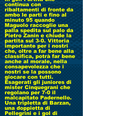
continua con 
ribaltamenti di fronte da 
ambo le parti e fino al 
minuto 95 quando 
Maguolo raccoglie una 
palla spedita sul palo da 
Pietro Zanin e chiude la 
partita sul 3-0. Vittoria 
importante per i nostri 
che, oltre a far bene alla 
classifica, potrà far bene 
anche al morale, nella 
consapevolezza che i 
nostri se la possono 
giocare con tutti. 
Esagerati gli juniores di 
mister Cinquegrani che 
regolano per 7-0 il 
malcapitato Padernello. 
Una tripletta di Barzan, 
una doppietta di 
Pellegrini e i gol di 