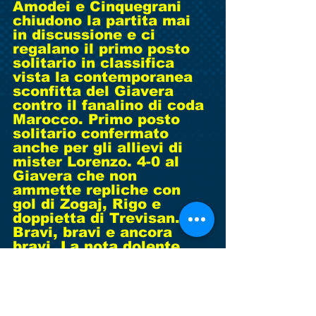
Amodei e Cinquegrani 
chiudono la partita mai 
in discussione e ci 
regalano il primo posto 
solitario in classifica 
vista la contemporanea 
sconfitta del Giavera 
contro il fanalino di coda 
Marocco. Primo posto 
solitario confermato 
anche per gli allievi di 
mister Lorenzo. 4-0 al 
Giavera che non 
ammette repliche con 
gol di Zogaj, Rigo e 
doppietta di Trevisan. 
Bravi, bravi e ancora 
bravi. La nota dolente 
arriva dai giovanissimi di 
mister Falcone che, nella 
partita tra le due squadre 
imbattute, dopo essere 