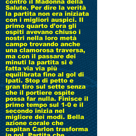
contro il Madonna della 
Salute. Per dire la verità 
la partita non era iniziata 
con i migliori auspici. Il 
primo quarto d’ora gli 
ospiti avevano chiuso i 
nostri nella loro metà 
campo trovando anche 
una clamorosa traversa, 
ma con il passare dei 
minuti la partita si è 
fatta via via più 
equilibrata fino al gol di 
Ipati. Stop di petto e 
gran tiro sul sette senza 
che il portiere ospite 
possa far nulla. Finisce il 
primo tempo sul 1-0 e il 
secondo inizia nel 
migliore dei modi. Bella 
azione corale che 
capitan Carlon trasforma 
in gol. Partita che 