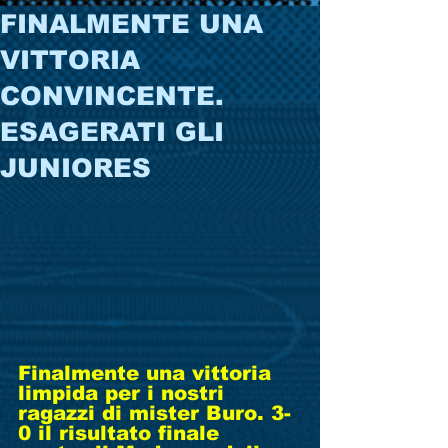
FINALMENTE UNA
VITTORIA
CONVINCENTE.
ESAGERATI GLI
JUNIORES
Finalmente una vittoria 
limpida per i nostri 
ragazzi di mister Buro. 3-
0 il risultato finale 