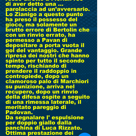
di aver detto una ... 
parolaccia ad un’avversario. 
Lo Zianigo a questo punto 
ha preso il possesso del 
gioco, ma solamente un 
brutto errore di Bertolin che 
con un rinvio errato, ha 
permesso a Pavan di 
depositare a porta vuota il 
gol del vantaggio. Grande 
ripresa dei nostri che hanno 
spinto per tutto il secondo 
tempo, rischiando di 
prendere il raddoppio in 
contropiede, dopo un 
clamoroso palo di Marchiori 
su punizione, arriva nel 
recupero, dopo un rinvio 
della difesa ospite a seguito 
di una rimessa laterale, il 
meritato pareggio di 
Padovan.
Da segnalare l' espulsione 
per doppio giallo dalla 
panchina di Luca Rizzato. 
Ottima prestazione dei 