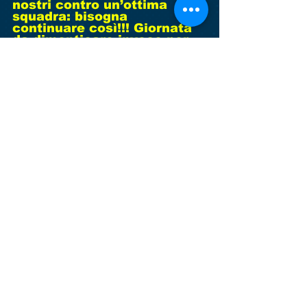
nostri contro un’ottima 
squadra: bisogna 
continuare così!!! Giornata 
da dimenticare invece per 
gli juniores regionali di 
mister Peron e per gli allievi 
provinciali di mister 
Lorenzo e per gli allievi 
regionali under 16 che 
trovano delle brutte 
sconfitte. Bisogna rialzarsi 
già dal prossimo weekend.
Commenti
Scrivi un commento...