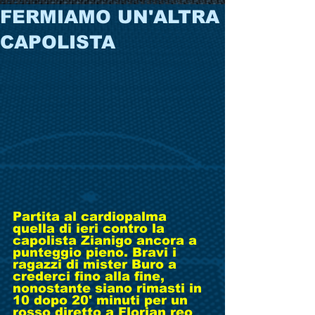
FERMIAMO UN'ALTRA
CAPOLISTA
Partita al cardiopalma 
quella di ieri contro la 
capolista Zianigo ancora a 
punteggio pieno. Bravi i 
ragazzi di mister Buro a 
crederci fino alla fine, 
nonostante siano rimasti in 
10 dopo 20' minuti per un 
rosso diretto a Florian reo 