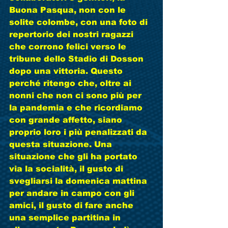
Buona Pasqua, non con le 
solite colombe, con una foto di 
repertorio dei nostri ragazzi 
che corrono felici verso le 
tribune dello Stadio di Dosson 
dopo una vittoria. Questo 
perché ritengo che, oltre ai 
nonni che non ci sono più per 
la pandemia e che ricordiamo 
con grande affetto, siano 
proprio loro i più penalizzati da 
questa situazione. Una 
situazione che gli ha portato 
via la socialità, il gusto di 
svegliarsi la domenica mattina 
per andare in campo con gli 
amici, il gusto di fare anche 
una semplice partitina in 