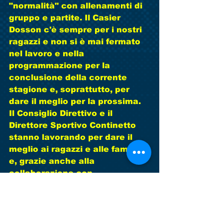
"normalità" con allenamenti di 
gruppo e partite. Il Casier 
Dosson c'è sempre per i nostri 
ragazzi e non si è mai fermato 
nel lavoro e nella 
programmazione per la 
conclusione della corrente 
stagione e, soprattutto, per 
dare il meglio per la prossima. 
Il Consiglio Direttivo e il 
Direttore Sportivo Continetto 
stanno lavorando per dare il 
meglio ai ragazzi e alle famiglie 
e, grazie anche alla 
collaborazione con 
l'Amministrazione comunale, 
speriamo di fare a breve una 
gradita sorpresa a tutti. Per ora 
VOGLIO AUGURARE, ANCHE A 