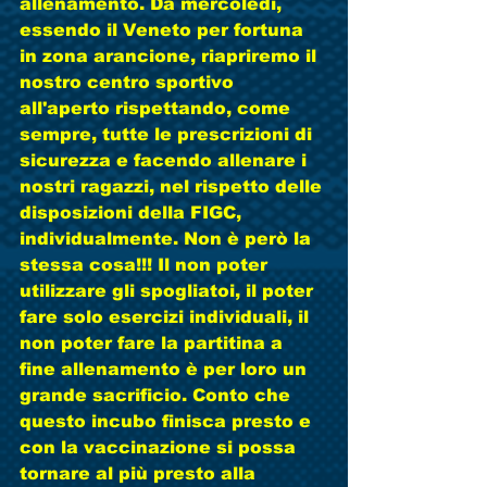
allenamento. Da mercoledì, 
essendo il Veneto per fortuna 
in zona arancione, riapriremo il 
nostro centro sportivo 
all'aperto rispettando, come 
sempre, tutte le prescrizioni di 
sicurezza e facendo allenare i 
nostri ragazzi, nel rispetto delle 
disposizioni della FIGC, 
individualmente. Non è però la 
stessa cosa!!! Il non poter 
utilizzare gli spogliatoi, il poter 
fare solo esercizi individuali, il 
non poter fare la partitina a 
fine allenamento è per loro un 
grande sacrificio. Conto che 
questo incubo finisca presto e 
con la vaccinazione si possa 
tornare al più presto alla 