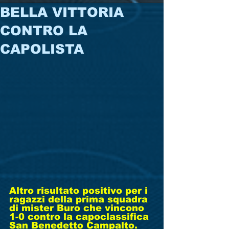
BELLA VITTORIA
CONTRO LA
CAPOLISTA
Altro risultato positivo per i 
ragazzi della prima squadra 
di mister Buro che vincono 
1-0 contro la capoclassifica 
San Benedetto Campalto. 