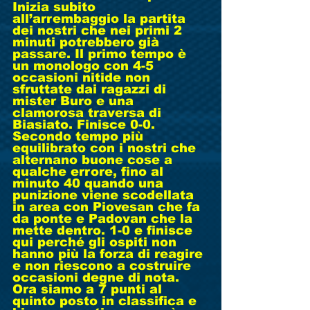
Inizia subito 
all’arrembaggio la partita 
dei nostri che nei primi 2 
minuti potrebbero già 
passare. Il primo tempo è 
un monologo con 4-5 
occasioni nitide non 
sfruttate dai ragazzi di 
mister Buro e una 
clamorosa traversa di 
Biasiato. Finisce 0-0. 
Secondo tempo più 
equilibrato con i nostri che 
alternano buone cose a 
qualche errore, fino al 
minuto 40 quando una 
punizione viene scodellata 
in area con Piovesan che fa 
da ponte e Padovan che la 
mette dentro. 1-0 e finisce 
qui perché gli ospiti non 
hanno più la forza di reagire 
e non riescono a costruire 
occasioni degne di nota. 
Ora siamo a 7 punti al 
quinto posto in classifica e 