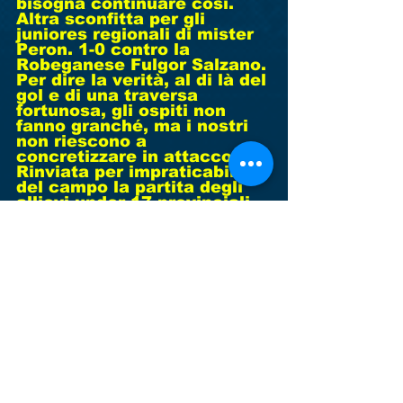
bisogna continuare così. 
Altra sconfitta per gli 
juniores regionali di mister 
Peron. 1-0 contro la 
Robeganese Fulgor Salzano. 
Per dire la verità, al di là del 
gol e di una traversa 
fortunosa, gli ospiti non 
fanno granché, ma i nostri 
non riescono a 
concretizzare in attacco. 
Rinviata per impraticabilità 
del campo la partita degli 
allievi under 17 provinciali 
di mister Lorenzo con 
l’Union Pro. Sconfitta 
contro il Team Leo 
Academy degli allievi 
regionali under 16 di mister 
Cinquegrani. 3-1 il risultato 
finale con gol dei nostri di 
Continetto. I ragazzi non 
hanno demeritato e hanno 
fatto un notevole passo in 
avanti rispetto alle ultime 
prestazioni.