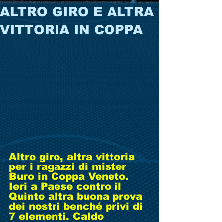
ALTRO GIRO E ALTRA
VITTORIA IN COPPA
Altro giro, altra vittoria 
per i ragazzi di mister 
Buro in Coppa Veneto. 
Ieri a Paese contro il 
Quinto altra buona prova 
dei nostri benché privi di 
7 elementi. Caldo 