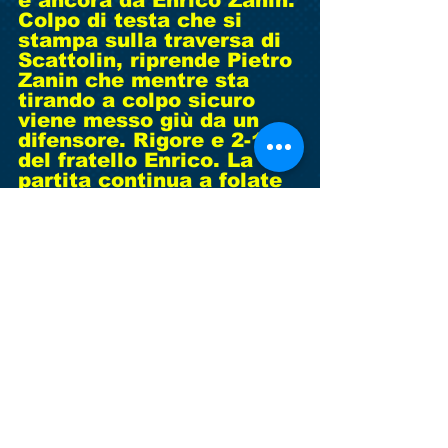
Colpo di testa che si 
stampa sulla traversa di 
Scattolin, riprende Pietro 
Zanin che mentre sta 
tirando a colpo sicuro 
viene messo giù da un 
difensore. Rigore e 2-1 
del fratello Enrico. La 
partita continua a folate 
con il predominio dei 
nostri anche se, proprio 
nell’ultima azione, 
Piovesan salva sulla riga. 
Buona prestazione corale 
che speriamo sia di buon 
auspicio per il 
campionato che inizierà 
domenica prossima a 
Fanzolo