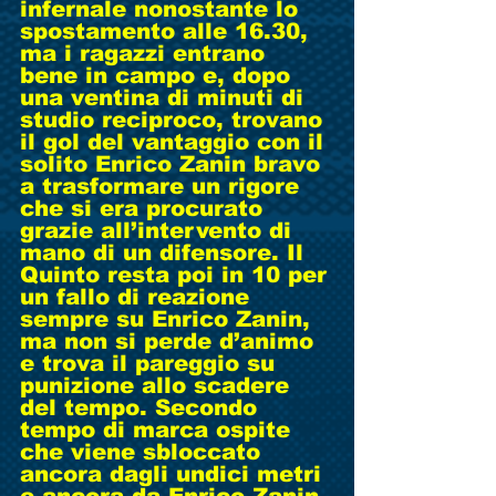
infernale nonostante lo 
spostamento alle 16.30, 
ma i ragazzi entrano 
bene in campo e, dopo 
una ventina di minuti di 
studio reciproco, trovano 
il gol del vantaggio con il 
solito Enrico Zanin bravo 
a trasformare un rigore 
che si era procurato 
grazie all’intervento di 
mano di un difensore. Il 
Quinto resta poi in 10 per 
un fallo di reazione 
sempre su Enrico Zanin, 
ma non si perde d’animo 
e trova il pareggio su 
punizione allo scadere 
del tempo. Secondo 
tempo di marca ospite 
che viene sbloccato 
ancora dagli undici metri 
e ancora da Enrico Zanin. 