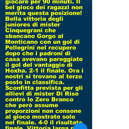
giocare per 90 minuti. Il 
bel gioco dei ragazzi non 
merita questa posizione! 
Bella vittoria degli 
juniores di mister 
Cinquegrani che 
sbancano Gorgo al 
Monticano con un gol di 
Pellegrini nel recupero 
dopo che i padroni di 
casa avevano pareggiato 
il gol del vantaggio di 
Hoxha. 2-1 il finale. Ora i 
nostri si trovano al terzo 
posto in classifica. 
Sconfitta prevista per gli 
allievi di mister Di Riso 
contro lo Zero Branco 
che però assume 
proporzioni non consone 
al gioco mostrato solo 
nel finale. 4-0 il risultato 
finale. Vittoria larga per 