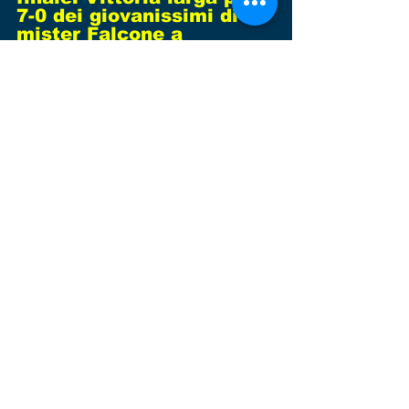
7-0 dei giovanissimi di 
mister Falcone a 
Zerman. Partita mai in 
discussione e quarto 
posto in classifica 
confermato. Vincono 
anche gli esordienti 
secondo anno di mister 
Platania per 4-2 contro il 
Team biancorosso sq. B. 
In conclusione un plauso 
alle nostre squadre che 
sono entrate in campo 
con il baffo rosso sulla 
guancia per testimoniare 
contro la violenza sulle 
donne … e sempre 
FORZA CASIERDOSSON