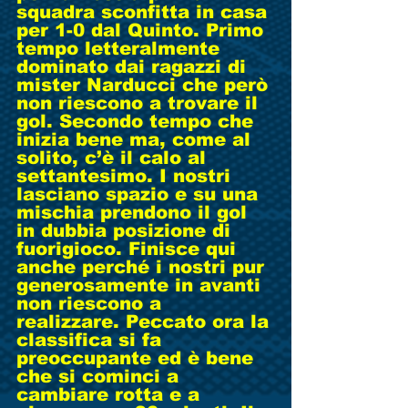
squadra sconfitta in casa 
per 1-0 dal Quinto. Primo 
tempo letteralmente 
dominato dai ragazzi di 
mister Narducci che però 
non riescono a trovare il 
gol. Secondo tempo che 
inizia bene ma, come al 
solito, c’è il calo al 
settantesimo. I nostri 
lasciano spazio e su una 
mischia prendono il gol 
in dubbia posizione di 
fuorigioco. Finisce qui 
anche perché i nostri pur 
generosamente in avanti 
non riescono a 
realizzare. Peccato ora la 
classifica si fa 
preoccupante ed è bene 
che si cominci a 
cambiare rotta e a 