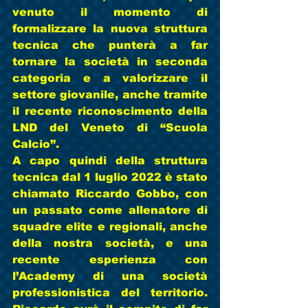
venuto il momento di 
formalizzare la nuova struttura 
tecnica che punterà a far 
tornare la società in seconda 
categoria e a valorizzare il 
settore giovanile, anche tramite 
il recente riconoscimento della 
LND del Veneto di “Scuola 
Calcio”.
A capo quindi della struttura 
tecnica dal 1 luglio 2022 è stato 
chiamato 
Riccardo Gobbo
, con 
un passato come allenatore di 
squadre elite e regionali, anche 
della nostra società, e una 
recente esperienza con 
l’Academy di una società 
professionistica del territorio. 