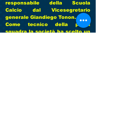
responsabile della Scuola 
Calcio dal Vicesegretario 
generale 
Giandiego Tonon.
Come tecnico della prima 
squadra la società ha scelto un 
altro cavallo di ritorno, quel 
Salvatore Narducci
 che tanto 
bene ha fatto in passato nella 
nostra società e negli juniores 
regionali dell’Ardita Breda con 
la quale è stato fino allo scorso 
30 giugno. Salvatore, oltre alla 
prima squadra, allenerà anche 
la squadra giovanissimi e sarà 
affiancato, in prima squadra, 
come viceallenatore, da 
Riccardo Zanin
 e, come team 
manager, dall’inossidabile 
dirigente 
Antonio Boi
.