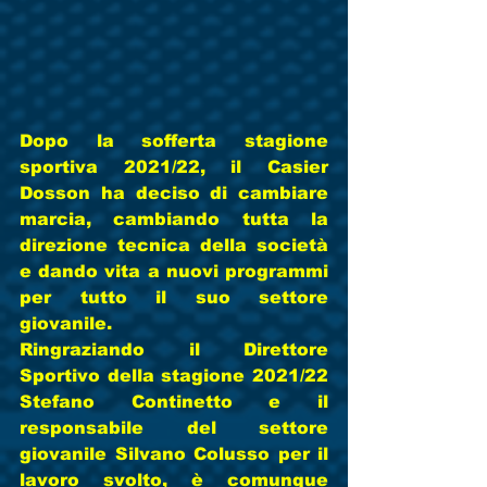
Dopo la sofferta stagione 
sportiva 2021/22, il Casier 
Dosson ha deciso di cambiare 
marcia, cambiando tutta la 
direzione tecnica della società 
e dando vita a nuovi programmi 
per tutto il suo settore 
giovanile.
Ringraziando il Direttore 
Sportivo della stagione 2021/22 
Stefano Continetto e il 
responsabile del settore 
giovanile Silvano Colusso per il 
lavoro svolto, è comunque 