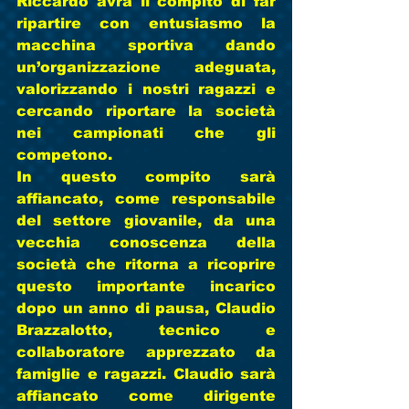
Riccardo avrà il compito di far 
ripartire con entusiasmo la 
macchina sportiva dando 
un’organizzazione adeguata, 
valorizzando i nostri ragazzi e 
cercando riportare la società 
nei campionati che gli 
competono. 
In questo compito sarà 
affiancato, come responsabile 
del settore giovanile, da una 
vecchia conoscenza della 
società che ritorna a ricoprire 
questo importante incarico 
dopo un anno di pausa, 
Claudio 
Brazzalotto
, tecnico e 
collaboratore apprezzato da 
famiglie e ragazzi. Claudio sarà 
affiancato come dirigente 