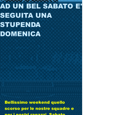
AD UN BEL SABATO E'
SEGUITA UNA
STUPENDA
DOMENICA
Bellissimo weekend quello 
scorso per le nostre squadre e 
per i nostri ragazzi. Sabato 