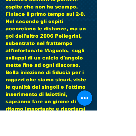
ospite che non ha scampo. 
Finisce il primo tempo sul 2-0. 
Nel secondo gli ospiti 
accorciano le distanze, ma un 
gol dell'altro 2006 Pellegrini, 
subentrato nel frattempo 
all'infortunato Maguolo,  sugli 
sviluppi di un calcio d'angolo 
mette fine ad ogni discorso. 
Bella iniezione di fiducia per i 
ragazzi che siamo sicuri, viste 
le qualità dei singoli e l'ottimo 
inserimento di Isiottini, 
sapranno fare un girone di 
ritorno importante e riportarsi 
nelle posizioni di classifica che 
gli competono. Domenica 
ancora più bella per i nostri 