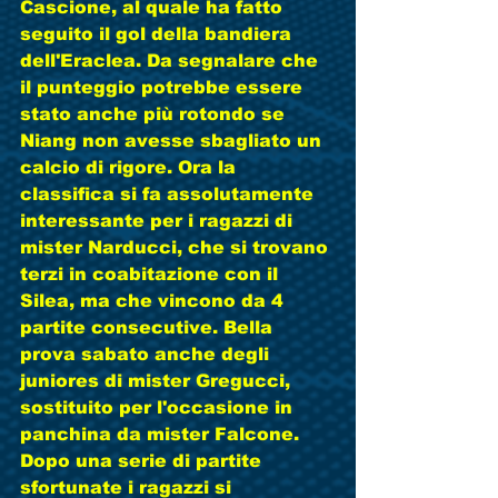
Cascione, al quale ha fatto 
seguito il gol della bandiera 
dell'Eraclea. Da segnalare che 
il punteggio potrebbe essere 
stato anche più rotondo se 
Niang non avesse sbagliato un 
calcio di rigore. Ora la 
classifica si fa assolutamente 
interessante per i ragazzi di 
mister Narducci, che si trovano 
terzi in coabitazione con il 
Silea, ma che vincono da 4 
partite consecutive. Bella 
prova sabato anche degli 
juniores di mister Gregucci, 
sostituito per l'occasione in 
panchina da mister Falcone. 
Dopo una serie di partite 
sfortunate i ragazzi si 