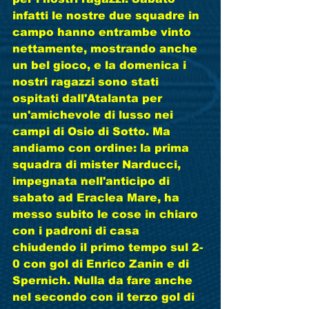
infatti le nostre due squadre in 
campo hanno entrambe vinto 
nettamente, mostrando anche 
un bel gioco, e la domenica i 
nostri ragazzi sono stati 
ospitati dall'Atalanta per 
un'amichevole di lusso nei 
campi di Osio di Sotto. Ma 
andiamo con ordine: la prima 
squadra di mister Narducci, 
impegnata nell'anticipo di 
sabato ad Eraclea Mare, ha 
messo subito le cose in chiaro 
con i padroni di casa 
chiudendo il primo tempo sul 2-
0 con gol di Enrico Zanin e di 
Spernich. Nulla da fare anche 
nel secondo con il terzo gol di 