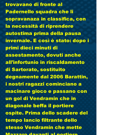
trovavano di fronte al 
Padernello squadra che li 
sopravanaza in classifica, con 
la necessità di riprendere 
autostima prima della pausa 
invernale. E così è stato: dopo i 
primi dieci minuti di 
assestamento, dovuti anche 
all'infortunio in riscaldamento 
di Sartorato, sostituito 
degnamente dal 2006 Barattin, 
i nostri ragazzi cominciano a 
macinare gioco e passano con 
un gol di Vendramin che in 
diagonale beffa il portiere 
ospite. Prima dello scadere del 
tempo lancio filtrante dello 
stesso Vendramin che mette 
Mazzaro davanti al portiere 