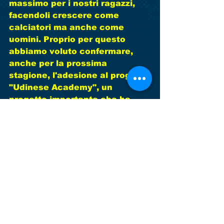
massimo per i nostri ragazzi, 
facendoli crescere come 
calciatori ma anche come 
uomini. Proprio per questo 
abbiamo voluto confermare, 
anche per la prossima 
stagione, l'adesione al progetto 
"Udinese Academy", un 
progetto importante che ha 
visto presenti, presso i nostri 
impianti, anche nel periodo 
estivo, i mister di tale 
importante realtà. E allora cosa 
aspettate? Passate in sede e 
iscrivetevi!!! Vi daremo il 
meglio. Non ve ne pentirete.      