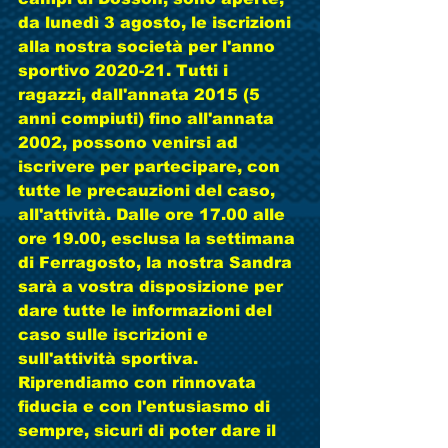
da lunedì 3 agosto, le iscrizioni 
alla nostra società per l'anno 
sportivo 2020-21. Tutti i 
ragazzi, dall'annata 2015 (5 
anni compiuti) fino all'annata 
2002, possono venirsi ad 
iscrivere per partecipare, con 
tutte le precauzioni del caso, 
all'attività. Dalle ore 17.00 alle 
ore 19.00, esclusa la settimana 
di Ferragosto, la nostra Sandra 
sarà a vostra disposizione per 
dare tutte le informazioni del 
caso sulle iscrizioni e 
sull'attività sportiva. 
Riprendiamo con rinnovata 
fiducia e con l'entusiasmo di 
sempre, sicuri di poter dare il 