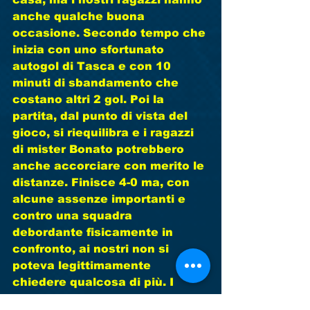
anche qualche buona 
occasione. Secondo tempo che 
inizia con uno sfortunato 
autogol di Tasca e con 10 
minuti di sbandamento che 
costano altri 2 gol. Poi la 
partita, dal punto di vista del 
gioco, si riequilibra e i ragazzi 
di mister Bonato potrebbero 
anche accorciare con merito le 
distanze. Finisce 4-0 ma, con 
alcune assenze importanti e  
contro una squadra 
debordante fisicamente in 
confronto, ai nostri non si 
poteva legittimamente 
chiedere qualcosa di più. I 
miglioramenti rispetto 