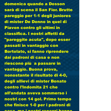
domenica quando a Dosson 
sarà di scena il San Fior. Brutto 
pareggio per 1-1 degli juniores 
di mister De Donno in quel di 
Piavon contro gli ultimi in 
classifica. I nostri affetti da 
"pareggite acuta", dopo esser 
passati in vantaggio con 
Bortolato, si fanno riprendere 
dai padroni di casa e non 
riescono più  a passare in 
vantaggio. Buona prova, 
nonostante il risultato di 4-0, 
degli allievi di mister Bonato 
contro l'Indomita 21 che 
all'andata aveva sommerso i 
nostri con 14 gol. Primo tempo 
che finisce 1-0 per i padroni di 
casa, ma i nostri ragazzi hanno 