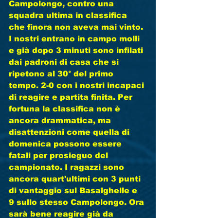
Campolongo, contro una 
squadra ultima in classifica 
che finora non aveva mai vinto. 
I nostri entrano in campo molli 
e già dopo 3 minuti sono infilati 
dai padroni di casa che si 
ripetono al 30° del primo 
tempo. 2-0 con i nostri incapaci 
di reagire e partita finita. Per 
fortuna la classifica non è 
ancora drammatica, ma 
disattenzioni come quella di 
domenica possono essere 
fatali per prosieguo del 
campionato. I ragazzi sono 
ancora quart'ultimi con 3 punti 
di vantaggio sul Basalghelle e 
9 sullo stesso Campolongo. Ora 
sarà bene reagire già da 