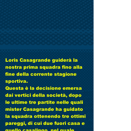
Loris Casagrande guiderà la 
nostra prima squadra fino alla 
fine della corrente stagione 
sportiva.
Questa è la decisione emersa 
dai vertici della società, dopo 
le ultime tre partite nelle quali 
mister Casagrande ha guidato 
la squadra ottenendo tre ottimi 
pareggi, di cui due fuori casa e 
quello casalingo, nel quale 