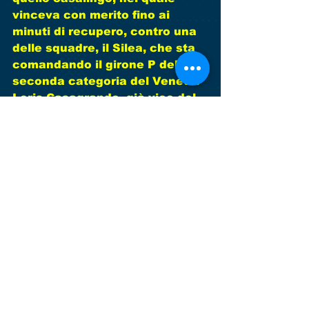
vinceva con merito fino ai 
minuti di recupero, contro una 
delle squadre, il Silea, che sta 
comandando il girone P della 
seconda categoria del Veneto.
Loris Casagrande, già vice del 
dimissionario Franco Dal Bo, 
avrà il compito di portare la 
squadra ad una salvezza 
tranquilla, facendo esprimere 
alla stessa possibilmente un 
gioco gradevole.  
in bocca al lupo Loris!!!