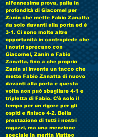
all’ennesima prova, palla in 
profondità di Giacomel per 
Zanin che mette Fabio Zanatta 
da solo davanti alla porta ed è 
3-1. Ci sono molte altre 
opportunità in contropiede che 
i nostri sprecano con 
Giacomel, Zanin e Fabio 
Zanatta, fino a che proprio 
Zanin si inventa un tacco che 
mette Fabio Zanatta di nuovo 
davanti alla porta e questa 
volta non può sbagliare 4-1 e 
tripletta di Fabio. C’è solo il 
tempo per un rigore per gli 
ospiti e finisce 4-2. Bella 
prestazione di tutti i nostri 
ragazzi, ma una menzione 
speciale la merita Matteo 