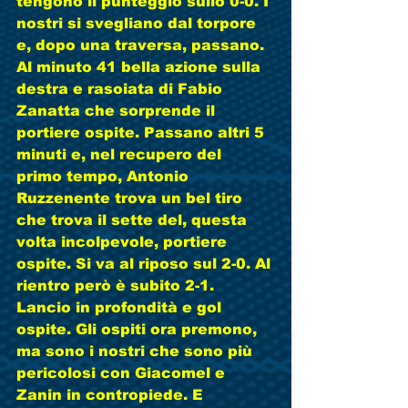
tengono il punteggio sullo 0-0. I 
nostri si svegliano dal torpore 
e, dopo una traversa, passano. 
Al minuto 41 bella azione sulla 
destra e rasoiata di Fabio 
Zanatta che sorprende il 
portiere ospite. Passano altri 5 
minuti e, nel recupero del 
primo tempo, Antonio 
Ruzzenente trova un bel tiro 
che trova il sette del, questa 
volta incolpevole, portiere 
ospite. Si va al riposo sul 2-0. Al 
rientro però è subito 2-1. 
Lancio in profondità e gol 
ospite. Gli ospiti ora premono, 
ma sono i nostri che sono più 
pericolosi con Giacomel e 
Zanin in contropiede. E 