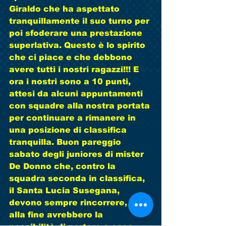
Giraldo che ha aspettato 
tranquillamente il suo turno per 
poi sfoderare una prestazione 
superlativa. Questo è lo spirito 
che ci piace e che debbono 
avere tutti i nostri ragazzi!!! E 
ora i nostri sono a 10 punti, 
attesi da alcuni appuntamenti 
con squadre alla nostra portata 
per continuare a rimanere in 
una posizione di classifica 
tranquilla. Buon pareggio 
sabato degli juniores di mister 
De Donno che, contro la 
squadra seconda in classifica, 
il Santa Lucia Susegana, 
devono sempre rincorrere, ma 
alla fine avrebbero la 