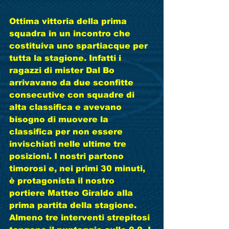
Ottima vittoria della prima 
squadra in un incontro che 
costituiva uno spartiacque per 
tutta la stagione. Infatti i 
ragazzi di mister Dal Bo 
arrivavano da due sconfitte 
consecutive con squadre di 
alta classifica e avevano 
bisogno di muovere la 
classifica per non essere 
invischiati nelle ultime tre 
posizioni. I nostri partono 
timorosi e, nei primi 30 minuti, 
è protagonista il nostro 
portiere Matteo Giraldo alla 
prima partita della stagione. 
Almeno tre interventi strepitosi 