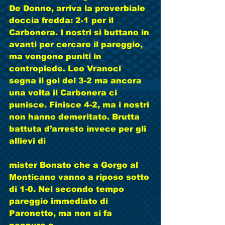
De Donno, arriva la proverbiale 
doccia fredda: 2-1 per il 
Carbonera. I nostri si buttano in 
avanti per cercare il pareggio, 
ma vengono puniti in 
contropiede. Leo Vranoci 
segna il gol del 3-2 ma ancora 
una volta il Carbonera ci 
punisce. Finisce 4-2, ma i nostri 
non hanno demeritato. Brutta 
battuta d’arresto invece per gli 
allievi di
mister Bonato che a Gorgo al 
Monticano vanno a riposo sotto 
di 1-0. Nel secondo tempo 
pareggio immediato di 
Paronetto, ma non si fa 