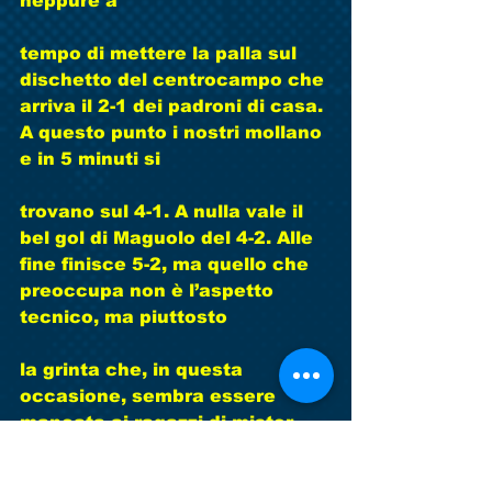
neppure a
tempo di mettere la palla sul 
dischetto del centrocampo che 
arriva il 2-1 dei padroni di casa. 
A questo punto i nostri mollano 
e in 5 minuti si
trovano sul 4-1. A nulla vale il 
bel gol di Maguolo del 4-2. Alle 
fine finisce 5-2, ma quello che 
preoccupa non è l’aspetto 
tecnico, ma piuttosto
la grinta che, in questa 
occasione, sembra essere 
mancata ai ragazzi di mister 
Bonato. Sarà per domenica 
prossima. Buona partita 