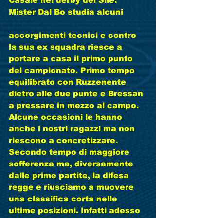
Casale nel derby del Sile. 
Mister Dal Bo studia alcuni
accorgimenti tecnici e contro 
la sua ex squadra riesce a 
portare a casa il primo punto 
del campionato. Primo tempo 
equilibrato con Ruzzenente 
dietro alle due punte e Bressan 
a pressare in mezzo al campo. 
Alcune occasioni le hanno 
anche i nostri ragazzi ma non 
riescono a concretizzare. 
Secondo tempo di maggiore 
sofferenza ma, diversamente 
dalle prime partite, la difesa 
regge e riusciamo a muovere 
una classifica corta nelle 
ultime posizioni. Infatti adesso 