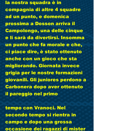
la nostra squadra è in 
compagnia di altre 4 squadre 
ad un punto, e domenica 
prossima a Dosson arriva il 
Campolongo, una delle cinque 
e li sarà da divertirsi. Insomma 
un punto che fa morale e che, 
ci piace dire, è stato ottenuto 
anche con un gioco che sta 
migliorando. Giornata invece 
grigia per le nostre formazioni 
giovanili. Gli juniores perdono a 
Carbonera dopo aver ottenuto 
il pareggio nel primo
tempo con Vranoci. Nel 
secondo tempo si rientra in 
campo e dopo una grossa 
occasione dei ragazzi di mister 