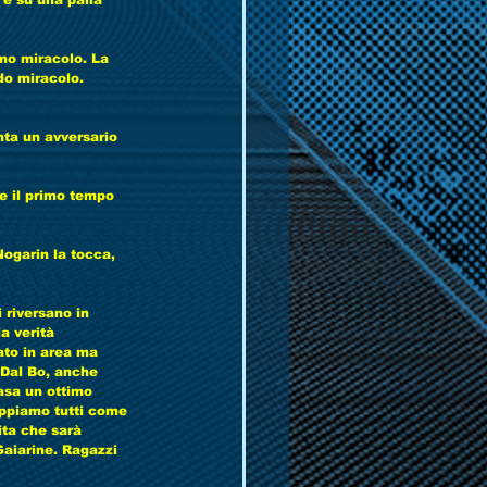
 e su una palla 
mo miracolo. La 
do miracolo. 
nta un avversario 
ce il primo tempo 
Nogarin la tocca, 
i riversano in 
a verità 
ato in area ma 
r Dal Bo, anche 
asa un ottimo 
appiamo tutti come 
ita che sarà 
aiarine. Ragazzi 