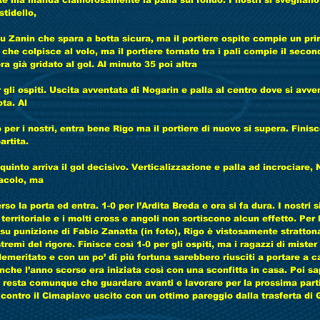
te ma manda clamorosamente la palla sul fondo. I nostri si svegliano
tidello,
u Zanin che spara a botta sicura, ma il portiere ospite compie un pri
che colpisce al volo, ma il portiere tornato tra i pali compie il secon
ra già gridato al gol. Al minuto 35 poi altra
gli ospiti. Uscita avventata di Nogarin e palla al centro dove si avve
ta. Al
per i nostri, entra bene Rigo ma il portiere di nuovo si supera. Finis
artita.
quinto arriva il gol decisivo. Verticalizzazione e palla ad incrociare, 
acolo, ma
rso la porta ed entra. 1-0 per l’Ardita Breda e ora si fa dura. I nostri s
territoriale e i molti cross e angoli non sortiscono alcun effetto. Per l
su punizione di Fabio Zanatta (in foto), Rigo è vistosamente stratton
stremi del rigore. Finisce così 1-0 per gli ospiti, ma i ragazzi di miste
emeritato e con un po’ di più fortuna sarebbero riusciti a portare a c
che l’anno scorso era iniziata così con una sconfitta in casa. Poi s
n resta comunque che guardare avanti e lavorare per la prossima part
ntro il Cimapiave uscito con un ottimo pareggio dalla trasferta di G