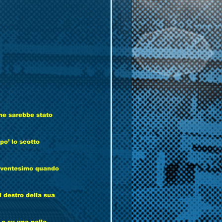
che sarebbe stato 
o’ lo scotto 
l ventesimo quando 
l destro della sua 