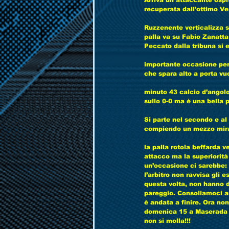
Arriva un attaccante ospi
recuperata dall’ottimo Ves
Ruzzenente verticalizza s
palla va su Fabio Zanatta 
Peccato dalla tribuna si e
importante occasione per 
che spara alto a porta vuo
minuto 43 calcio d’angolo 
sullo 0-0 ma è una bella p
Si parte nel secondo e al 
compiendo un mezzo mir
la palla rotola beffarda ve
attacco ma la superiorità 
un’occasione ci sarebbe: 
l’arbitro non ravvisa gli e
questa volta, non hanno d
pareggio. Consoliamoci an
è andata a finire. Ora no
domenica 15 a Maserada co
non si molla!!!