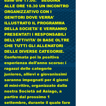
dalle ore 17.00.    SEGUIRA' 
ALLE ORE 18.30 UN INCONTRO 
ORGANIZZATIVO CON I 
GENITORI DOVE VERRA' 
ILLUSTRATO IL PROGRAMMA 
DELLA SOCIETA' E VERRANNO 
PRESENTATI I RESPONSABILI 
DELL'ATTIVITA' DI BASE OLTRE 
CHE TUTTI GLI ALLENATORI 
DELLE DIVERSE CATEGORIE. 
Confermata poi la positiva 
esperienza dell'anno scorso: i 
ragazzi delle categorie 
juniores, allievi e giovanissimi 
saranno impegnati per 4 giorni 
di mini-ritiro, organizzato dalla 
nostra Società ad Asiago, a 
partire dal prossimo 1 
settembre, durante il quale fare 