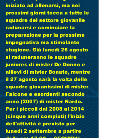
iniziato ad allenarsi, ma nei 
prossimi giorni tocca a tutte le 
squadre del settore giovanile 
radunarsi e cominciare la 
preparazione per la prossima 
impegnativa ma stimolante 
stagione. Già lunedì 26 agosto 
si raduneranno le squadre 
juniores di mister De Donno e 
allievi di mister Bonato, mentre 
il 27 agosto sarà la volta delle 
squadre giovanissimi di mister 
Falcone e esordenti secondo 
anno (2007) di mister Nardo. 
Per i piccoli dal 2008 al 2014 
(cinque anni compiuti) l'inizio 
dell'attività è previsto per 
lunedì 2 settembre a partire 