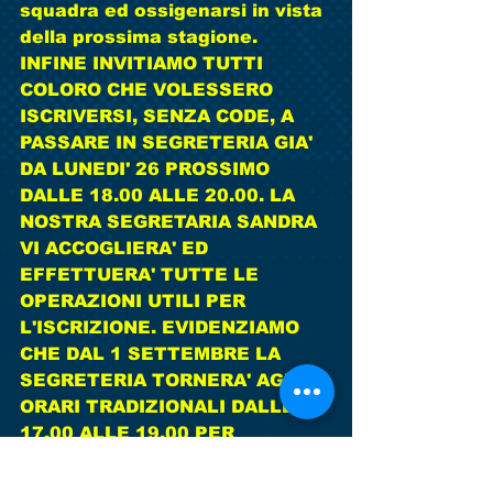
squadra ed ossigenarsi in vista 
della prossima stagione. 
INFINE INVITIAMO TUTTI 
COLORO CHE VOLESSERO 
ISCRIVERSI, SENZA CODE, A 
PASSARE IN SEGRETERIA GIA' 
DA LUNEDI' 26 PROSSIMO 
DALLE 18.00 ALLE 20.00. LA 
NOSTRA SEGRETARIA SANDRA 
VI ACCOGLIERA' ED 
EFFETTUERA' TUTTE LE 
OPERAZIONI UTILI PER 
L'ISCRIZIONE. EVIDENZIAMO 
CHE DAL 1 SETTEMBRE LA 
SEGRETERIA TORNERA' AGLI 
ORARI TRADIZIONALI DALLE 
17.00 ALLE 19.00 PER 
FAVORIRE L'ISCRIZIONE DEI 
NOSTRI PICCOLI ATLETI. Ed 