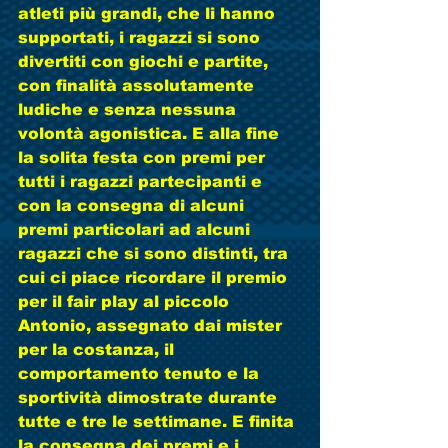
atleti più grandi, che li hanno 
supportati, i ragazzi si sono 
divertiti con giochi e partite, 
con finalità assolutamente 
ludiche e senza nessuna 
volontà agonistica. E alla fine 
la solita festa con premi per 
tutti i ragazzi partecipanti e 
con la consegna di alcuni 
premi particolari ad alcuni 
ragazzi che si sono distinti, tra 
cui ci piace ricordare il premio 
per il fair play al piccolo 
Antonio, assegnato dai mister 
per la costanza, il 
comportamento tenuto e la 
sportività dimostrate durante 
tutte e tre le settimane. E finita 
la consegna dei premi e i 