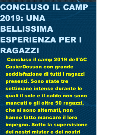
CONCLUSO IL CAMP
2019: UNA
BELLISSIMA
ESPERIENZA PER I
RAGAZZI
 Concluso il camp 2019 dell'AC 
CasierDosson con grande 
soddisfazione di tutti i ragazzi 
presenti. Sono state tre 
settimane intense durante le 
quali il sole e il caldo non sono 
mancati e gli oltre 50 ragazzi, 
che si sono alternati, non 
hanno fatto mancare il loro 
impegno. Sotto la supervisione 
dei nostri mister e dei nostri 