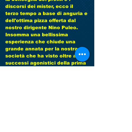
discorsi dei mister, ecco il 
terzo tempo a base di anguria e 
dell'ottima pizza offerta dal 
nostro dirigente Nino Puleo. 
Insomma una bellissima 
esperienza che chiude una 
grande annata per la nostra 
società che ha visto oltre ai 
successi agonistici della prima 
squadra, promossa in seconda 
categoria, e agli ottimi 
campionati disputati da 
juniores, allievi e giovanissimi, 
una crescita nei numeri e nella 
qualità dei ragazzi più piccoli 
testimoniata anche dalla 
numerosa presenza al camp.     