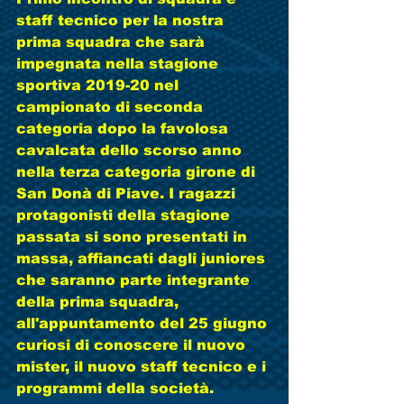
staff tecnico per la nostra 
prima squadra che sarà 
impegnata nella stagione 
sportiva 2019-20 nel 
campionato di seconda 
categoria dopo la favolosa 
cavalcata dello scorso anno 
nella terza categoria girone di 
San Donà di Piave. I ragazzi 
protagonisti della stagione 
passata si sono presentati in 
massa, affiancati dagli juniores 
che saranno parte integrante 
della prima squadra, 
all'appuntamento del 25 giugno 
curiosi di conoscere il nuovo 
mister, il nuovo staff tecnico e i 
programmi della società. 