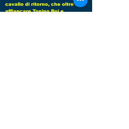
cavallo di ritorno, che oltre ad 
affiancare Tonino Boi e 
Giandiego Tonon in prima 
squadra, coordinerà anche il 
lavoro di tutte le squadre 
giovanili che partecipano a 
campionati ove è prevista una 
classifica. Insomma un inizio 
promettente per l'entusiasmo e 
un grande grazie, da parte di 
tutta la società, a mister 
Beraldo, per il grande lavoro 
svolto con i ragazzi nella 
passata stagione.            