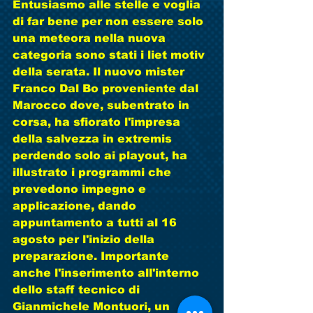
Entusiasmo alle stelle e voglia 
di far bene per non essere solo 
una meteora nella nuova 
categoria sono stati i liet motiv 
della serata. Il nuovo mister 
Franco Dal Bo proveniente dal 
Marocco dove, subentrato in 
corsa, ha sfiorato l'impresa 
della salvezza in extremis 
perdendo solo ai playout, ha 
illustrato i programmi che 
prevedono impegno e 
applicazione, dando 
appuntamento a tutti al 16 
agosto per l'inizio della 
preparazione. Importante 
anche l'inserimento all'interno 
dello staff tecnico di 
Gianmichele Montuori, un 