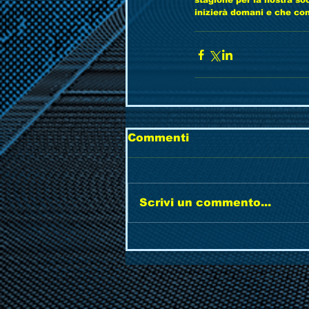
stagione per la nostra soc
inizierà domani e che cont
Commenti
Scrivi un commento...