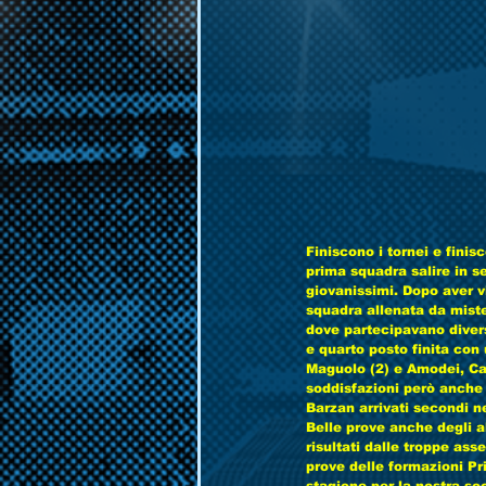
Finiscono i tornei e finis
prima squadra salire in se
giovanissimi. Dopo aver vi
squadra allenata da miste
dove partecipavano diverse
e quarto posto finita con 
Maguolo (2) e Amodei, Ca
soddisfazioni però anche p
Barzan arrivati secondi ne
Belle prove anche degli a
risultati dalle troppe ass
prove delle formazioni P