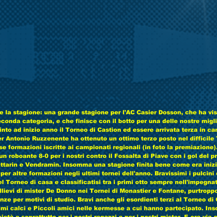
ce la stagione: una grande stagione per l'AC Casier Dosson, che ha vis
conda categoria, e che finisce con il botto per una delle nostre miglio
nto ad inizio anno il Torneo di Castion ed essere arrivata terza in ca
r Antonio Ruzzenente ha ottenuto un ottimo terzo posto nel difficile 
 formazioni iscritte ai campionati regionali (in foto la premiazione). 
un roboante 8-0 per i nostri contro il Fossalta di Piave con i gol del pr
ttarin e Vendramin. Insomma una stagione finita bene come era inizia
er altre formazioni negli ultimi tornei dell'anno. Bravissimi i pulcini 
l Torneo di casa e classificatisi tra i primi otto sempre nell'impegnat
llievi di mister De Donno nei Tornei di Monastier e Fontane, purtroppo
enze per motivi di studio. Bravi anche gli esordienti terzi al Torneo di
rimi calci e Piccoli amici nelle kermesse a cui hanno partecipato. I