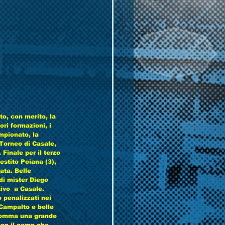
to, con merito, la 
ri formazioni, i 
mpionato, la 
Torneo di Casale, 
Finale per il terzo 
estito Poiana (3), 
ta. Belle 
di mister Diego 
ivo  a Casale. 
 penalizzati nei 
 Campalto e belle 
nsomma una grande 