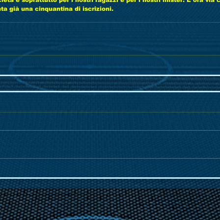
ietà e soprattutto per i nostri ragazzi e per i nostri mister. E ora via
a già una cinquantina di iscrizioni.  