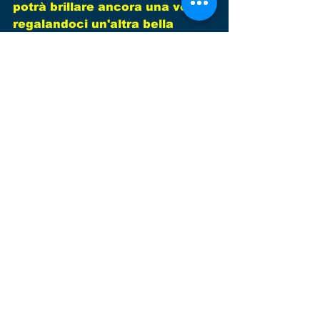
potrà brillare ancora una volta, 
regalandoci un'altra bella 
giornata di sole e di sport. Un 
grande ringraziamento finale a 
tutti i volontari che hanno reso 
possibile la buona riuscita 
dell'iniziativa.   
Commenti
Scrivi un commento...