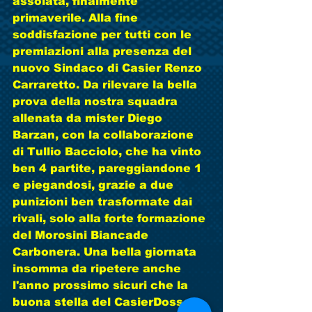
assolata, finalmente 
primaverile. Alla fine 
soddisfazione per tutti con le 
premiazioni alla presenza del 
nuovo Sindaco di Casier Renzo 
Carraretto. Da rilevare la bella 
prova della nostra squadra 
allenata da mister Diego 
Barzan, con la collaborazione 
di Tullio Bacciolo, che ha vinto 
ben 4 partite, pareggiandone 1 
e piegandosi, grazie a due 
punizioni ben trasformate dai 
rivali, solo alla forte formazione 
del Morosini Biancade 
Carbonera. Una bella giornata 
insomma da ripetere anche 
l'anno prossimo sicuri che la 
buona stella del CasierDosson 