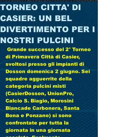
TORNEO CITTA' DI
CASIER: UN BEL
DIVERTIMENTO PER I
NOSTRI PULCINI
 Grande successo del 2° Torneo 
di Primavera Città di Casier, 
svoltosi presso gli impianti di 
Dosson domenica 2 giugno. Sei 
squadre agguerrite della 
categoria pulcini misti 
(CasierDosson, UnionPro, 
Calcio S. Biagio, Morosini 
Biancade Carbonera, Santa 
Bona e Ponzano) si sono 
confrontate per tutta la 
giornata in una giornata 