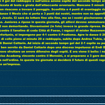
il gol del raddoppio e sull'unica azione ospite del secondo tempo arri
zata di testa e girata dall'attaccante avversario. Mancano 5 minuti e 
n riescono a trovare il pareggio. Sconfitta e 4 punti di svantaggio ris
tanze il Meolo che si porta e 3 punti dai nostri, mentre non ne approfit
 Jesolo. Ci sarà da lottare fino alla fine, ma se i nostri giocheranno
nno. Juniores a riposo in questa giornata, gli allievi devono ammainare 
 non demeritando. Giovanissimi (in foto) invece in grande ripresa. Dop
ntro il fanalino di coda Città di Paese, i ragazzi di mister Ruzzenent
infortunio, si impongono per 4-1 contro il Postioma. Apre le danze il 
l di collo pieno al minuto 20 e raddoppia, subito dopo Andrea Tubia, 
i Daniel Cattarin. Ad inizio di secondo tempo gol del 2-1 ospite su pu
n servito da Daniel Cattarin dopo una discesa impetuosa di Endi Dat
o sfruttare un errore difensivo degli ospiti. E ora viene il bello: i no
viso Academy, vincente contro il Morosini, e si preparano a 3 gare dec
za nell'ordine. In queste tre giornate si deciderà il futuro di questi ra
n'impresa.               