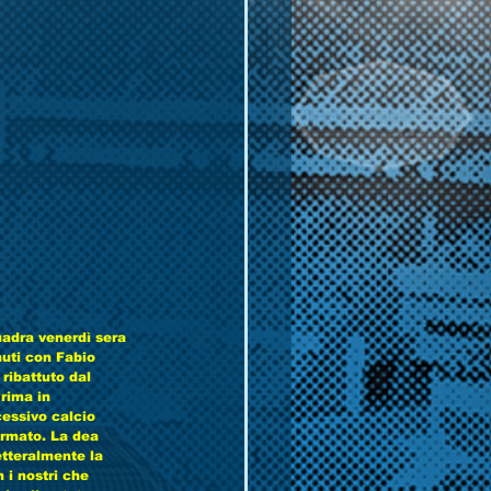
uadra venerdì sera 
nuti con Fabio 
ribattuto dal 
rima in 
essivo calcio 
ormato. La dea 
tteralmente la 
 i nostri che 