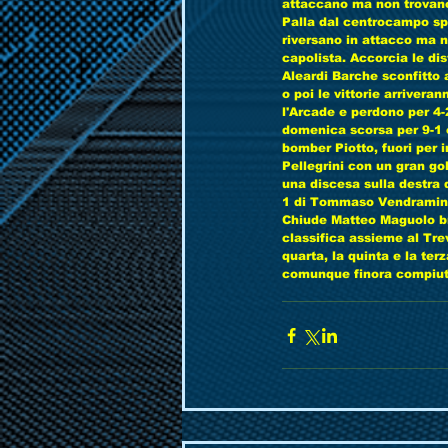
attaccano ma non trovano 
Palla dal centrocampo spiz
riversano in attacco ma no
capolista. Accorcia le dis
Aleardi Barche sconfitto a
o poi le vittorie arrivera
l'Arcade e perdono per 4-2
domenica scorsa per 9-1 co
bomber Piotto, fuori per 
Pellegrini con un gran go
una discesa sulla destra d
1 di Tommaso Vendramin be
Chiude Matteo Maguolo brav
classifica assieme al Tre
quarta, la quinta e la ter
comunque finora compiuto u