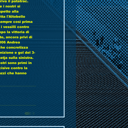
va il patatrac. 
i nostri si 
petto alla 
ta l'Altobello 
 sempre così prima 
i vessilli contro 
o la vittoria di 
e, ancora privi di 
2006 Andrea 
che concretizza 
nizione e gol del 3-
ja sulla sinistra. 
stri sono primi in 
isive contro la 
gazzi che hanno 