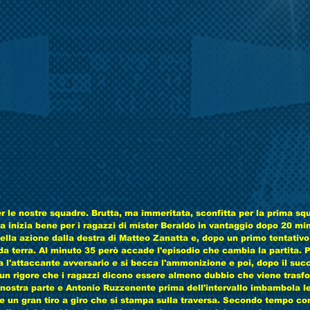
er le nostre squadre. Brutta, ma immeritata, sconfitta per la prima sq
ta inizia bene per i ragazzi di mister Beraldo in vantaggio dopo 20 mi
ella azione dalla destra di Matteo Zanatta e, dopo un primo tentativo 
da terra. Al minuto 35 però accade l'episodio che cambia la partita. P
 l'attaccante avversario e si becca l'ammonizione e poi, dopo il succ
ia un rigore che i ragazzi dicono essere almeno dubbio che viene trasf
nostra parte e Antonio Ruzzenente prima dell'intervallo imbambola le
re un gran tiro a giro che si stampa sulla traversa. Secondo tempo con