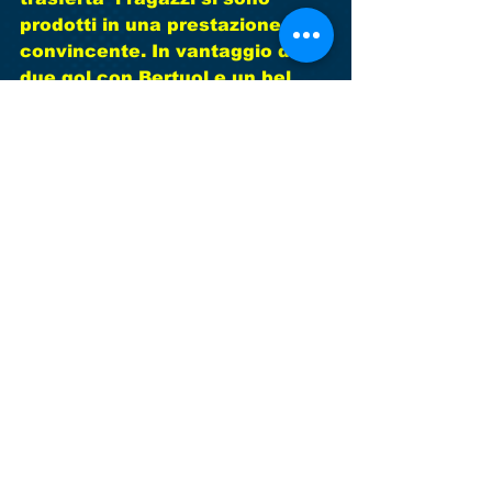
prodotti in una prestazione 
convincente. In vantaggio di 
due gol con Bertuol e un bel 
pallonetto di Puleo verso la fine 
dell'incontro sono un po' calati 
fisicamente, subendo il 2-1, ma 
poi hanno portato a casa con 
autorevolezza l'intera posta. 
Una bella crescita per i ragazzi 
che ora sono a metà classifica 
con una partita da recuperare 
domenica contro il Fontanelle. 
Insomma una bella 
conclusione dell'anno per le 
nostre squadre che hanno 
espresso un buon gioco e che 
stanno scalando posizioni in 
classifica. Il girone di ritorno 