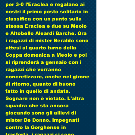
per 3-0 l'Eraclea e regalano ai 
nostri il primo posto solitario in 
classifica con un punto sulla 
stessa Eraclea e due su Meolo 
e Altobello Aleardi Barche. Ora 
i ragazzi di mister Beraldo sono 
attesi al quarto turno della 
Coppa domenica a Meolo e poi 
si riprenderà a gennaio con i 
ragazzi che vorranno 
concretizzare, anche nel girone 
di ritorno, quanto di buono 
fatto in quello di andata. 
Sognare non è vietato. L'altra 
squadra che sta ancora 
giocando sono gli allievi di 
mister De Donno. Impegnati 
contro la Gorghense in 
trasferta  i ragazzi si sono 