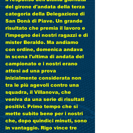
del girone d'andata della terza 
categoria della Delegazione di 
San Donà di Piave. Un grande 
risultato che premia il lavoro e 
l'impegno dei nostri ragazzi e di 
mister Beraldo. Ma andiamo 
con ordine, domenica andava 
in scena l'ultima di andata del 
campionato e i nostri erano 
attesi ad una prova 
inizialmente considerata non 
tra le più agevoli contro una 
squadra, il Villanova, che 
veniva da una serie di risultati 
positivi. Primo tempo che si 
mette subito bene per i nostri 
che, dopo quindici minuti, sono 
in vantaggio. Rigo vince tre 