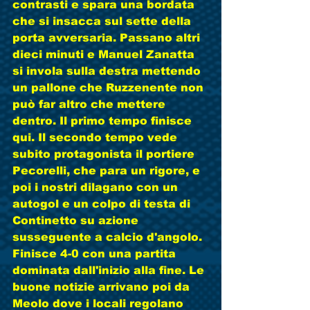
contrasti e spara una bordata 
che si insacca sul sette della 
porta avversaria. Passano altri 
dieci minuti e Manuel Zanatta 
si invola sulla destra mettendo 
un pallone che Ruzzenente non 
può far altro che mettere 
dentro. Il primo tempo finisce 
qui. Il secondo tempo vede 
subito protagonista il portiere 
Pecorelli, che para un rigore, e 
poi i nostri dilagano con un 
autogol e un colpo di testa di 
Continetto su azione 
susseguente a calcio d'angolo. 
Finisce 4-0 con una partita 
dominata dall'inizio alla fine. Le 
buone notizie arrivano poi da 
Meolo dove i locali regolano 