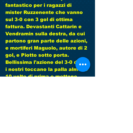
fantastico per i ragazzi di 
mister Ruzzenente che vanno 
sul 3-0 con 3 gol di ottima 
fattura. Devastanti Cattarin e 
Vendramin sulla destra, da cui 
partono gran parte delle azioni, 
e mortiferi Maguolo, autore di 2 
gol, e Piotto sotto porta. 
Bellissima l'azione del 3-0 dove 
i nostri toccano la palla almeno 
10 volte di prima e mettono 
davanti alla porta bomber 
Piotto che realizza. Allo 
scadere del primo tempo gol su 
rigore dei padroni di casa per 
fallo di mano in area. Nel 
secondo tempo i nostri 
controllano la partita senza 