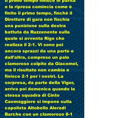
Il primo tempo finisce in parità 
e la ripresa comincia come è 
finito il primo tempo, finché il 
Direttore di gara non fischia 
una punizione sulla destra 
battuta da Ruzzenente sulla 
quale si avventa Rigo che 
realizza il 2-1. Vi sono poi 
ancora sprazzi da una parte e 
dall'altra, compreso un palo 
clamoroso colpito da Giacomel, 
ma il risultato non cambia e 
finisce 2-1 per i nostri. La 
sorpresa, da parte della Vigor, 
arriva poi domenica quando la 
stessa squadra di Cinto 
Caomaggiore si impone sulla 
capolista Altobello Aleradi 
Barche con un clamoroso 8-1 