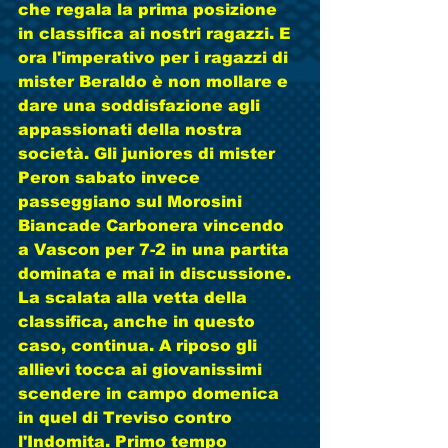
che regala la prima posizione 
in classifica ai nostri ragazzi. E 
ora l'imperativo per i ragazzi di 
mister Beraldo è non mollare e 
dare una soddisfazione agli 
appassionati della nostra 
società. Gli juniores di mister 
Peron sabato invece 
passeggiano sul Morosini 
Biancade Carbonera vincendo 
a Vascon per 7-2 in una partita 
dominata e mai in discussione. 
La scalata alla vetta della 
classifica, anche in questo 
caso, continua. A riposo gli 
allievi tocca ai giovanissimi 
scendere in campo domenica 
in quel di Treviso contro 
l'Indomita. Primo tempo 