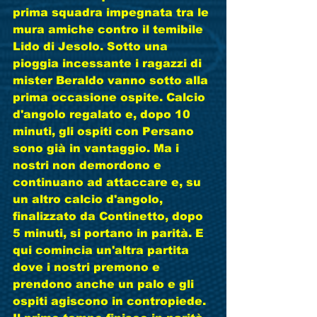
prima squadra impegnata tra le 
mura amiche contro il temibile 
Lido di Jesolo. Sotto una 
pioggia incessante i ragazzi di 
mister Beraldo vanno sotto alla 
prima occasione ospite. Calcio 
d'angolo regalato e, dopo 10 
minuti, gli ospiti con Persano 
sono già in vantaggio. Ma i 
nostri non demordono e 
continuano ad attaccare e, su 
un altro calcio d'angolo, 
finalizzato da Continetto, dopo 
5 minuti, si portano in parità. E 
qui comincia un'altra partita 
dove i nostri premono e 
prendono anche un palo e gli 
ospiti agiscono in contropiede. 