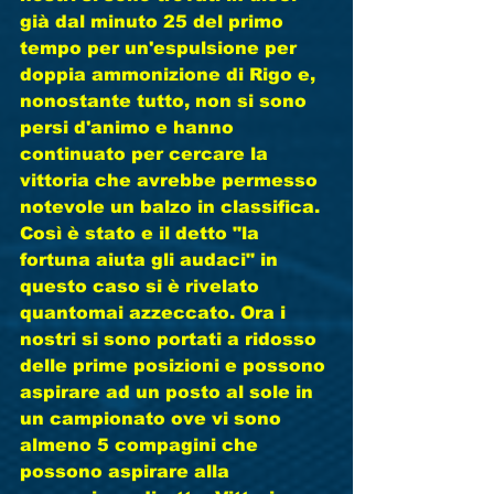
già dal minuto 25 del primo 
tempo per un'espulsione per 
doppia ammonizione di Rigo e, 
nonostante tutto, non si sono 
persi d'animo e hanno 
continuato per cercare la 
vittoria che avrebbe permesso 
notevole un balzo in classifica. 
Così è stato e il detto "la 
fortuna aiuta gli audaci" in 
questo caso si è rivelato 
quantomai azzeccato. Ora i 
nostri si sono portati a ridosso 
delle prime posizioni e possono 
aspirare ad un posto al sole in 
un campionato ove vi sono 
almeno 5 compagini che 
possono aspirare alla 