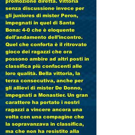
promozione diretta. Vittoria 
senza discussione invece per 
gli juniores di mister Peron, 
impegnati in quel di Santa 
Bona: 4-0 che è eloquente 
dell'andamento dell'incontro. 
Quel che conforta è il ritrovato 
gioco dei ragazzi che ora 
possono ambire ad altri posti in 
classifica più confacenti alle 
loro qualità. Bella vittoria, la 
terza consecutiva, anche per 
gli allievi di mister De Donno, 
impegnati a Monastier. Un gran 
carattere ha portato i nostri 
ragazzi a vincere ancora una 
volta con una compagine che 
la sopravanzava in classifica, 
ma che non ha resistito alla 