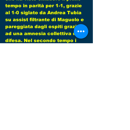
tempo in parità per 1-1, grazie 
al 1-0 siglato da Andrea Tubia 
su assist filtrante di Maguolo e 
pareggiata dagli ospiti grazie 
ad una amnesia collettiva della 
difesa. Nel secondo tempo i 
nostri si portavano subito sul 2-
1 grazie al secondo gol di 
Tubia servito magistralmente 
da Piotto, che si ripeteva per il 
terzo gol di Cattarin. In 
conclusione arrotondava Pjetri 
su rigore concesso per un fallo 
di mani in area. Ora i ragazzi 
sono attesi da un vero e 
proprio tour de force nelle 
prossime giornate a 
cominciare proprio da 