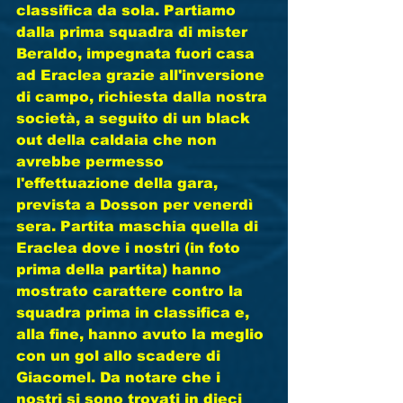
classifica da sola. Partiamo 
dalla prima squadra di mister 
Beraldo, impegnata fuori casa 
ad Eraclea grazie all'inversione 
di campo, richiesta dalla nostra 
società, a seguito di un black 
out della caldaia che non 
avrebbe permesso 
l'effettuazione della gara, 
prevista a Dosson per venerdì 
sera. Partita maschia quella di 
Eraclea dove i nostri (in foto 
prima della partita) hanno 
mostrato carattere contro la 
squadra prima in classifica e, 
alla fine, hanno avuto la meglio 
con un gol allo scadere di 
Giacomel. Da notare che i 
nostri si sono trovati in dieci 