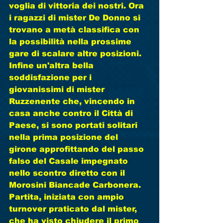
voglia di vittoria dei nostri. Ora 
i ragazzi di mister De Donno si 
trovano a metà classifica con 
la possibilità nella prossime 
gare di scalare altre posizioni. 
Infine un'altra bella 
soddisfazione per i 
giovanissimi di mister 
Ruzzenente che, vincendo in 
casa anche contro il Città di 
Paese, si sono portati solitari 
nella prima posizione del 
girone approfittando del passo 
falso del Casale impegnato 
nello scontro diretto con il 
Morosini Biancade Carbonera. 
Partita, iniziata con ampio 
turnover praticato dal mister, 
che ha visto chiudere il primo 