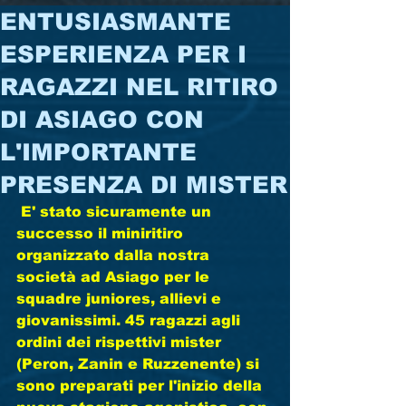
ENTUSIASMANTE
ESPERIENZA PER I
RAGAZZI NEL RITIRO
DI ASIAGO CON
L'IMPORTANTE
PRESENZA DI MISTER
 E' stato sicuramente un 
successo il miniritiro 
organizzato dalla nostra 
società ad Asiago per le 
squadre juniores, allievi e 
giovanissimi. 45 ragazzi agli 
ordini dei rispettivi mister 
(Peron, Zanin e Ruzzenente) si 
sono preparati per l'inizio della 