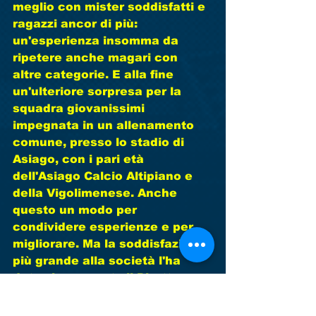
meglio con mister soddisfatti e 
ragazzi ancor di più: 
un'esperienza insomma da 
ripetere anche magari con 
altre categorie. E alla fine 
un'ulteriore sorpresa per la 
squadra giovanissimi 
impegnata in un allenamento 
comune, presso lo stadio di 
Asiago, con i pari età 
dell'Asiago Calcio Altipiano e 
della Vigolimenese. Anche 
questo un modo per 
condividere esperienze e per 
migliorare. Ma la soddisfazione 
più grande alla società l'ha 
data sicuramente il Direttore 
della Casa Vacanze Scoiattolo, 
che ha ospitato i nostri ragazzi, 