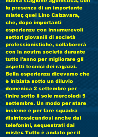
nuova stagione agonistica, con 
la presenza di un importante 
mister, quel Lino Calzavara, 
che, dopo importanti 
esperienze con innumerevoli 
settori giovanili di società 
professionistiche, collaborerà 
con la nostra società durante 
tutto l'anno per migliorare gli 
aspetti tecnici dei ragazzi. 
Bella esperienza dicevamo che 
è iniziata sotto un diluvio 
domenica 2 settembre per 
finire sotto il sole mercoledì 5 
settembre. Un modo per stare 
insieme e per fare squadra 
disintossicandosi anche dai 
telefonini, sequestrati dai 
mister. Tutto è andato per il 