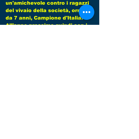
un'amichevole contro i ragazzi 
del vivaio della società, ormai 
da 7 anni, Campione d'Italia. 
All'anno prossimo quindi con i 
ragazzi che si iscriveranno, per 
la stagione 20018/19, che con 
ogni probabilità potranno 
calcare i campi in sintetico di 
Vinovo.      
Commenti