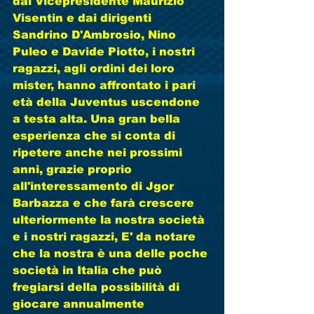
dal Vicepresidente Maurizio 
Visentin e dai dirigenti 
Sandrino D'Ambrosio, Nino 
Puleo e Davide Piotto, i nostri 
ragazzi, agli ordini dei loro 
mister, hanno affrontato i pari 
età della Juventus uscendone 
a testa alta. Una gran bella 
esperienza che si conta di 
ripetere anche nei prossimi 
anni, grazie proprio 
all'interessamento di Jgor 
Barbazza e che farà crescere 
ulteriormente la nostra società 
e i nostri ragazzi, E' da notare 
che la nostra è una delle poche 
società in Italia che può 
fregiarsi della possibilità di 
giocare annualmente 