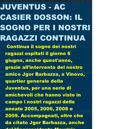
JUVENTUS - AC
CASIER DOSSON: IL
SOGNO PER I NOSTRI
RAGAZZI CONTINUA
 Continua il sogno dei nostri 
ragazzi ospitati il giorno 6 
giugno, anche quest'anno, 
grazie all'intervento del nostro 
amico Jgor Barbazza, a Vinovo, 
quartier generale della 
Juventus, per una serie di 
amichevoli che hanno visto in 
campo i nostri ragazzi delle 
annate 2005, 2006, 2008 e 
2009. Accompagnati, oltre che 
da citato Jgor Barbazza, anche 