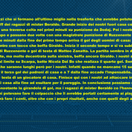
zi che si fermano all'ultimo miglio nella trasferta che avrebbe potuto 
f dei ragazzi di mister Beraldo. Grande inizio dei nostri fuori casa con
 una traversa colta nei primi minuti su punizione da Dodaj. Poi i nost
po e passano due volte con una magistrale punizione di Ruzzenente e
e minuti dalla fine del primo tempo arriva il gol degli uomini di casa:
ntro con tocco che beffa Giraldo. Inizia il secondo tempo e si va subit
 di Ruzzenente e gol di testa di Matteo Zanatta. La partita sembra in 
te, ma molto decentrata sulla sinistra, beffa ancora Giraldo. i nostri 
al limite su Scarpa, batte Nicola Dal Bo che realizza il quarto gol. Se
e saranno lunghi però per i nostri. Infatti quando ne mancano 15 su
il terzo gol dei padroni di casa e a 7 dalla fine accade l'impensabile.
i testa di un giocatore di casa. Finisce qui con i nostri ad attaccare i
 di casa alla fine ad esultare per il pareggio. In conclusione possiamo
onostante la girandola di gol, ma i ragazzi di mister Beraldo ce l'han
i potevano fare il colpaccio che li avrebbe portati certamente ai play
fare i conti, oltre che con i propri risultati, anche con quelli degli altr