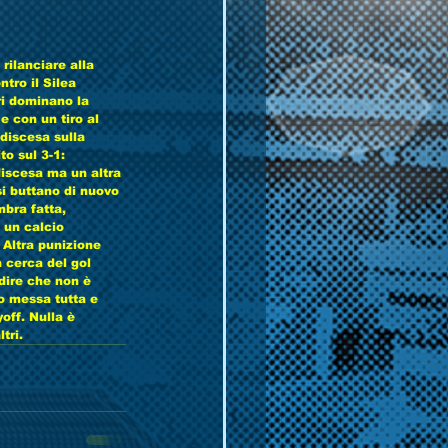
rilanciare alla 
tro il Silea 
ri dominano la 
 con un tiro al 
 discesa sulla 
o sul 3-1: 
discesa ma un altra 
si buttano di nuovo 
mbra fatta, 
 un calcio 
 Altra punizione 
n cerca del gol 
 dire che non è 
no messa tutta e 
off. Nulla è 
i.      