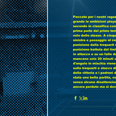
Peccato per i nostri ragaz
grande le ambizioni playof
secondo in classifica con
prima parte del primo tem
volo dello stesso. A cinqu
sinistra e passaggio al ce
punizione dalla trequarti
punizione battuta dal limi
in attacco e su un fallo d
mancano solo 20 minuti ch
d'angolo in mischia viene 
sulla trequarti e stacco d
della vittoria e i padroni
stata una bella partita, n
senza alcune disattenzion
ancora perduto ma si dovrà 