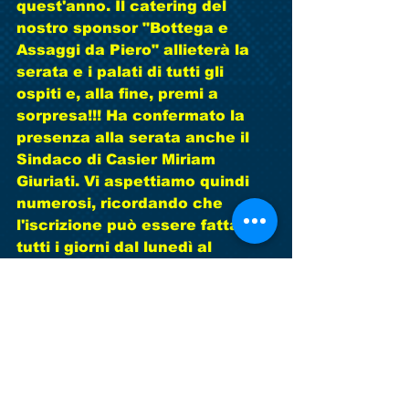
quest'anno. Il catering del 
nostro sponsor "Bottega e 
Assaggi da Piero" allieterà la 
serata e i palati di tutti gli 
ospiti e, alla fine, premi a 
sorpresa!!! Ha confermato la 
presenza alla serata anche il 
Sindaco di Casier Miriam 
Giuriati. Vi aspettiamo quindi 
numerosi, ricordando che 
l'iscrizione può essere fatta 
tutti i giorni dal lunedì al 
venerdì dalle 17.00 alle 19.30, 
preferibilmente per evidenti 
motivi organizzativi entro il 
giorno 11 dicembre, presso la 
nostra Segreteria al campo di 
Dosson. COSA ASPETTATE, 
VENITE AD ISCRIVERVI, SARA' 