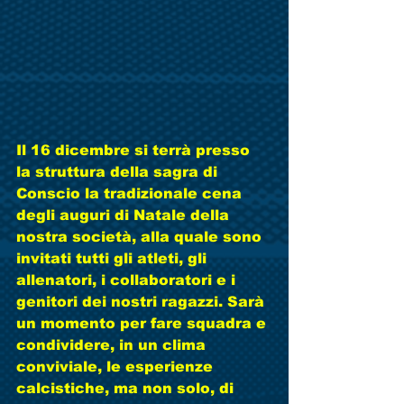
Il 16 dicembre si terrà presso 
la struttura della sagra di 
Conscio la tradizionale cena 
degli auguri di Natale della 
nostra società, alla quale sono 
invitati tutti gli atleti, gli 
allenatori, i collaboratori e i 
genitori dei nostri ragazzi. Sarà 
un momento per fare squadra e 
condividere, in un clima 
conviviale, le esperienze 
calcistiche, ma non solo, di 