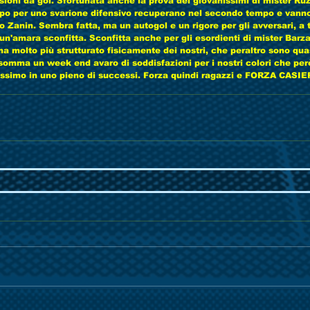
sioni da gol. Sfortunata anche la prova dei giovanissimi di mister Ru
po per uno svarione difensivo recuperano nel secondo tempo e vanno
ro Zanin. Sembra fatta, ma un autogol e un rigore per gli avversari, a
 un'amara sconfitta. Sconfitta anche per gli esordienti di mister Barz
a molto più strutturato fisicamente dei nostri, che peraltro sono quas
somma un week end avaro di soddisfazioni per i nostri colori che per
ossimo in uno pieno di successi. Forza quindi ragazzi e FORZA CASIER 