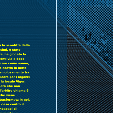
 la sconfitta della 
simi, è stato 
a, ha giocato la 
onti via e dopo 
iocare come sanno, 
 scatta in netto 
ssa noiosamente tra 
icare per i ragazzi 
la locale Vigor. 
adra che non 
l'arbitro chiama 5 
che viene 
trasformata in gol. 
i casa contro il 
ncapaci di  