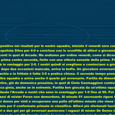
sitivo nei risultati per le nostre squadre, iniziato il venerdì sera con
polista Silea per 4-0 e concluso con le sconfitte di allievi e giovanis
ncenti in quel di Arcade. Ma andiamo per ordine venerdì, come si dicev
prima contro seconda, finito con una vittoria sonante della prima. Pr
già in vantaggio per 2-0. I nostri quindi si svegliano e cominciano a g
opo due occasioni mancate, arriva la beffa. Un giocatore avversario
fischia e la frittata è fatta 3-0 e pratica chiusa. Il secondo tempo pa
altra squadra e arriva anche il quarto gol avversario. Partita da diment
artire, già da domenica prossima, in quel di Cinto Caomaggiore contro 
nica gioia, anche se in extremis. Partita ben giocata da un'ottima squ
ttuale l'Arcade e nostri che sono in svantaggio per 1-0 fino al 90. Poi 
gazzi di mister Peron non demordono. Al minuto 91 sacrosanto rigore 
si danno per vinti e recuperano una palla all'ultimo minuto che viene 
toio per il confermato primato in classifica. Allievi più sfortunati fuor
i e due gol per gli avversari puniscono i ragazzi di mister De Donno i