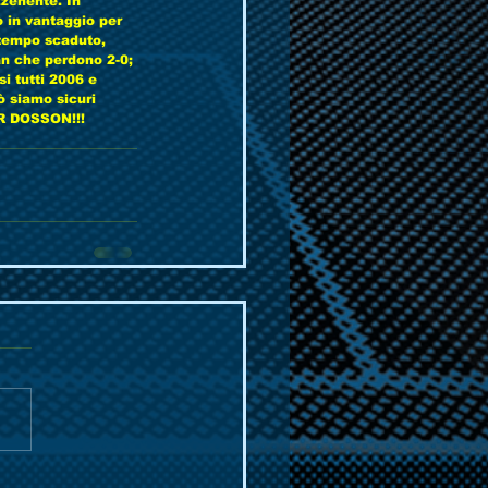
zzenente. In 
 in vantaggio per 
 tempo scaduto, 
an che perdono 2-0; 
i tutti 2006 e 
ò siamo sicuri 
DOSSON!!!         