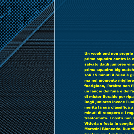
Un week end non proprio po
prima squadra contro la ca
salvato dagli juniores vi
prima squadra: big match 
soli 15 minuti il Silea è 
ma nel momento migliore d
fuorigioco, l'arbitro non 
un lancio dell'una e dell'
di mister Beraldo per rip
Dagli juniores invece l'u
merita la sua classifica a
minuti di recupero e i ra
trasformato. I nostri non 
Vittoria e festa in spoglia
Morosini Biancade. Due tir