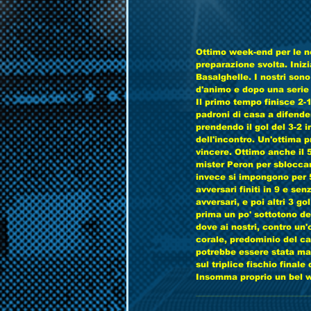
Ottimo week-end per le no
preparazione svolta. Iniz
Basalghelle. I nostri sono
d'animo e dopo una serie
Il primo tempo finisce 2-1
padroni di casa a difender
prendendo il gol del 3-2 i
dell'incontro. Un'ottima 
vincere. Ottimo anche il 5
mister Peron per sbloccare
invece si impongono per 5
avversari finiti in 9 e sen
avversari, e poi altri 3 go
prima un po' sottotono d
dove ai nostri, contro un'
corale, predominio del c
potrebbe essere stata mag
sul triplice fischio finale
Insomma proprio un bel wee