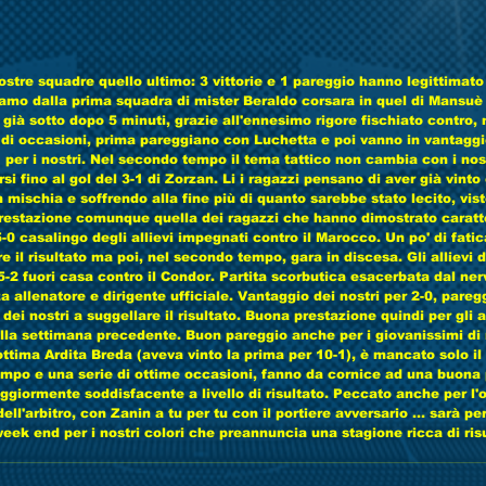
stre squadre quello ultimo: 3 vittorie e 1 pareggio hanno legittimato 
iamo dalla prima squadra di mister Beraldo corsara in quel di Mansuè 
 già sotto dopo 5 minuti, grazie all'ennesimo rigore fischiato contro,
 di occasioni, prima pareggiano con Luchetta e poi vanno in vantagg
 per i nostri. Nel secondo tempo il tema tattico non cambia con i nostr
si fino al gol del 3-1 di Zorzan. Li i ragazzi pensano di aver già vinto
n mischia e soffrendo alla fine più di quanto sarebbe stato lecito, vi
prestazione comunque quella dei ragazzi che hanno dimostrato caratte
-0 casalingo degli allievi impegnati contro il Marocco. Un po' di fatica
 il risultato ma poi, nel secondo tempo, gara in discesa. Gli allievi 
-2 fuori casa contro il Condor. Partita scorbutica esacerbata dal ner
za allenatore e dirigente ufficiale. Vantaggio dei nostri per 2-0, paregg
l dei nostri a suggellare il risultato. Buona prestazione quindi per gli a
ella settimana precedente. Buon pareggio anche per i giovanissimi di
ottima Ardita Breda (aveva vinto la prima per 10-1), è mancato solo il
ampo e una serie di ottime occasioni, fanno da cornice ad una buona
giormente soddisfacente a livello di risultato. Peccato anche per l'o
 dell'arbitro, con Zanin a tu per tu con il portiere avversario ... sarà pe
k end per i nostri colori che preannuncia una stagione ricca di risultat