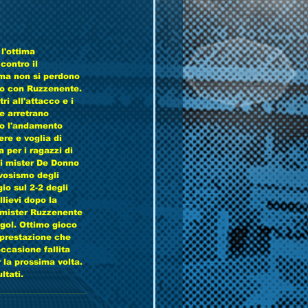
l'ottima 
contro il 
 ma non si perdono 
io con Ruzzenente. 
i all'attacco e i 
 e arretrano 
sto l'andamento 
re e voglia di 
 per i ragazzi di 
di mister De Donno 
vosismo degli 
io sul 2-2 degli 
llievi dopo la 
 mister Ruzzenente 
 gol. Ottimo gioco 
 prestazione che 
ccasione fallita 
r la prossima volta. 
i.            