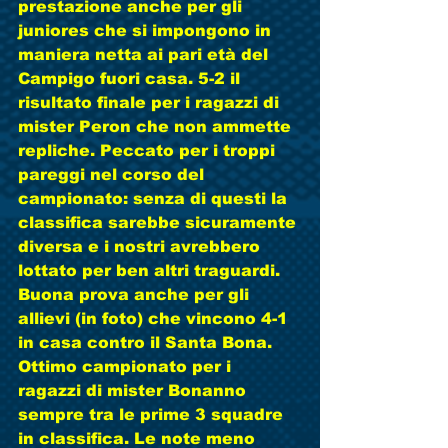
prestazione anche per gli 
juniores che si impongono in 
maniera netta ai pari età del 
Campigo fuori casa. 5-2 il 
risultato finale per i ragazzi di 
mister Peron che non ammette 
repliche. Peccato per i troppi 
pareggi nel corso del 
campionato: senza di questi la 
classifica sarebbe sicuramente 
diversa e i nostri avrebbero 
lottato per ben altri traguardi. 
Buona prova anche per gli 
allievi (in foto) che vincono 4-1 
in casa contro il Santa Bona. 
Ottimo campionato per i 
ragazzi di mister Bonanno 
sempre tra le prime 3 squadre 
in classifica. Le note meno 