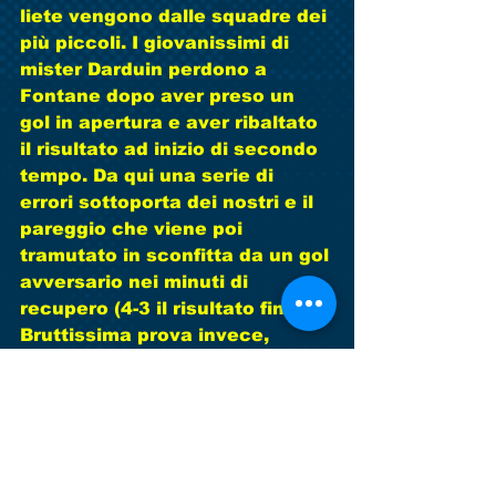
liete vengono dalle squadre dei 
più piccoli. I giovanissimi di 
mister Darduin perdono a 
Fontane dopo aver preso un 
gol in apertura e aver ribaltato 
il risultato ad inizio di secondo 
tempo. Da qui una serie di 
errori sottoporta dei nostri e il 
pareggio che viene poi 
tramutato in sconfitta da un gol 
avversario nei minuti di 
recupero (4-3 il risultato finale). 
Bruttissima prova invece, 
questa volta, degli esordienti di 
mister Ruzzenente, che non 
entrano mai in partita e 
perdono in casa contro l'Ardita 
Breda con il risultato di 0-1; 0-1; 
2-1. Questa volta il consueto 