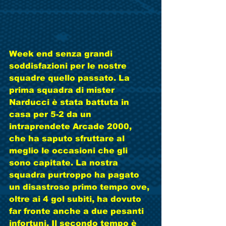
Week end senza grandi 
soddisfazioni per le nostre 
squadre quello passato. La 
prima squadra di mister 
Narducci è stata battuta in 
casa per 5-2 da un 
intraprendete Arcade 2000, 
che ha saputo sfruttare al 
meglio le occasioni che gli 
sono capitate. La nostra 
squadra purtroppo ha pagato 
un disastroso primo tempo ove, 
oltre ai 4 gol subiti, ha dovuto 
far fronte anche a due pesanti 
infortuni. Il secondo tempo è 