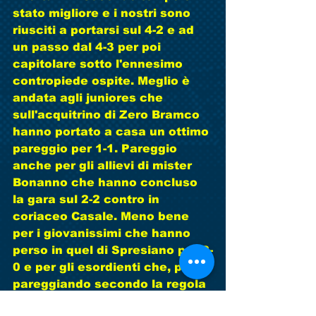
stato migliore e i nostri sono 
riusciti a portarsi sul 4-2 e ad 
un passo dal 4-3 per poi 
capitolare sotto l'ennesimo 
contropiede ospite. Meglio è 
andata agli juniores che 
sull'acquitrino di Zero Bramco 
hanno portato a casa un ottimo 
pareggio per 1-1. Pareggio 
anche per gli allievi di mister 
Bonanno che hanno concluso 
la gara sul 2-2 contro in 
coriaceo Casale. Meno bene 
per i giovanissimi che hanno 
perso in quel di Spresiano per 2-
0 e per gli esordienti che, pur 
pareggiando secondo la regola 
dei tempi vinti per 2-2, hanno 