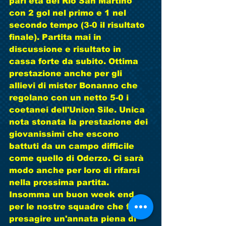
pari età del Rio San Martino 
con 2 gol nel primo e 1 nel 
secondo tempo (3-0 il risultato 
finale). Partita mai in 
discussione e risultato in 
cassa forte da subito. Ottima 
prestazione anche per gli 
allievi di mister Bonanno che 
regolano con un netto 5-0 i 
coetanei dell'Union Sile. Unica 
nota stonata la prestazione dei 
giovanissimi che escono 
battuti da un campo difficile 
come quello di Oderzo. Ci sarà 
modo anche per loro di rifarsi 
nella prossima partita. 
Insomma un buon week end 
per le nostre squadre che fa 
presagire un'annata piena di 