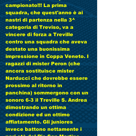
campionato!!! La prima 
squadra, che quest'anno è ai 
nastri di partenza nella 3^ 
categoria di Treviso, va a 
vincere di forza a Treville 
contro una squadra che aveva 
destato una buonissima 
impressione in Coppa Veneto. I 
ragazzi di mister Peron (che 
ancora sostituisce mister 
Narducci che dovrebbe essere 
prossimo al ritorno in 
panchina) sommergono con un 
sonoro 6-3 il Treville S. Andrea 
dimostrando un ottima 
condizione ed un ottimo 
affiatamento. Gli juniores 
invece battono nettamente i 