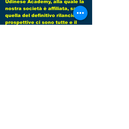
Udinese Academy, alla quale la 
nostra società è affiliata, sarà 
quella del definitivo rilancio. Le 
prospettive ci sono tutte e il 
lavoro e l'impegno di tutta la 
dirigenza durante questa 
estate vanno proprio in questa 
direzione: fornire un supporto 
agli atleti e alle famiglie per 
farli vivere una grande 
stagione sportiva." Ricordiamo 
infine che sono sempre aperte 
le iscrizioni per la prossima 
stagione sportiva, dal lunedì al 
venerdì dalle 17.00 alle 19.00 
presso la Segreteria posta 
proprio presso gli impianti di 
via Santi.