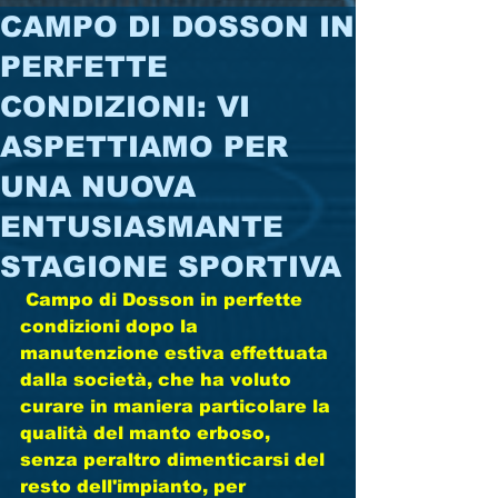
CAMPO DI DOSSON IN
PERFETTE
CONDIZIONI: VI
ASPETTIAMO PER
UNA NUOVA
ENTUSIASMANTE
STAGIONE SPORTIVA
 Campo di Dosson in perfette 
condizioni dopo la 
manutenzione estiva effettuata 
dalla società, che ha voluto 
curare in maniera particolare la 
qualità del manto erboso, 
senza peraltro dimenticarsi del 
resto dell'impianto, per 