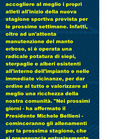
accogliere al meglio i propri 
atleti all'inizio della nuova 
stagione sportiva prevista per 
le prossime settimane. Infatti, 
oltre ad un'attenta 
manutenzione del manto 
erboso, si è operata una 
radicale potatura di siepi, 
sterpaglie e alberi esistenti 
all'interno dell'impianto e nelle 
immediate vicinanze, per dar 
ordine al tutto e valorizzare al 
meglio una ricchezza della 
nostra comunità. "Nei prossimi 
giorni - ha affermato il 
Presidente Michele Bellieni - 
cominceranno gli allenamenti 
per la prossima stagione, che 
si preannuncia entusiasmante 