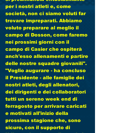
per i nostri atleti e, come 
società, non ci siamo voluti far 
trovare impreparati. Abbiamo 
voluto preparare al meglio il 
campo di Dosson, come faremo 
nei prossimi giorni con il 
campo di Casier che ospiterà 
anch'esso allenamenti e partire 
delle nostre squadre giovanili". 
"Voglio augurare - ha concluso 
il Presidente - alle famiglie dei 
nostri atleti, degli allenatori, 
dei dirigenti e dei collaboratori 
tutti un sereno week end di 
ferragosto per arrivare caricati 
e motivati all'inizio della 
prossima stagione che, sono 
sicuro, con il supporto di 